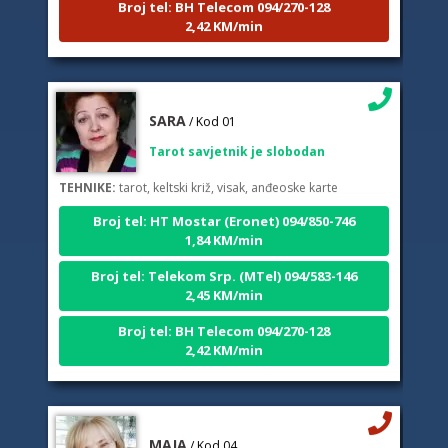
2,42 KM/min
SARA
/ Kod 01
Tarot savjetnik je slobodan
TEHNIKE:
tarot, keltski križ, visak, anđeoske karte
Broj tel: HT Mostar (Eronet) 094/850-746
1,84 KM/min
Broj tel: Telekom Srp. (MTel) 094/583-146
2,45 KM/min
Broj tel: BH Telecom 094/270-128
2,42 KM/min
MAJA
/ Kod 04