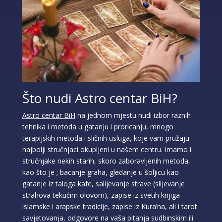
Što nudi Astro centar BiH?
Astro centar BiH
na jednom mjestu nudi izbor raznih
tehnika i metoda u gatanju i proricanju, mnogo
terapijskih metoda i sličnih usluga, koje vam pružaju
najbolji stručnjaci okupljeni u našem centru. Imamo i
stručnjake nekih starih, skoro zaboravljenih metoda,
kao što je ; bacanje graha, gledanje u šoljicu kao
gatanje iz taloga kafe, salijevanje strave (slijevanje
strahova tekućim olovom), zapise iz svetih knjiga
islamske i arapske tradicije, zapise iz Kura’na, ali i tarot
savjetovanja, odgovore na vaša pitanja sudbinskim ili