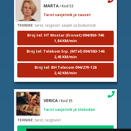
MARTA
/ Kod 53
Tarot savjetnik je zauzet
TEHNIKE:
tarot, razgovor, savjeti za budućnost
Broj tel: HT Mostar (Eronet) 094/850-746
1,84 KM/min
Broj tel: Telekom Srp. (MTel) 094/583-146
2,45 KM/min
Broj tel: BH Telecom 094/270-128
2,42 KM/min
VERICA
/ Kod 35
Tarot savjetnik je slobodan
TEHNIKE:
tarot, razgovori
Broj tel: HT Mostar (Eronet) 094/850-746