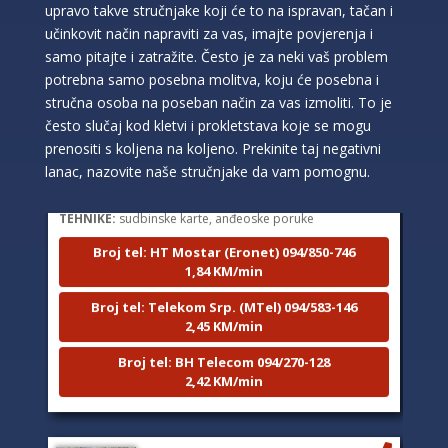
upravo takve stručnjake koji će to na ispravan, tačan i
učinkovit način napraviti za vas, imajte povjerenja i
samo pitajte i zatražite. Često je za neki vaš problem
potrebna samo posebna molitva, koju će posebna i
stručna osoba na poseban način za vas izmoliti. To je
često slučaj kod kletvi i prokletstava koje se mogu
LUCIJA
/ Kod #136
prenositi s koljena na koljeno. Prekinite taj negativni
Tarot savjetnik je zauzet
lanac, nazovite naše stručnjake da vam pomognu.
TEHNIKE:
sudbinske karte, anđeoske poruke
Broj tel: HT Mostar (Eronet) 094/850-746
1,84 KM/min
Broj tel: Telekom Srp. (MTel) 094/583-146
2,45 KM/min
Broj tel: BH Telecom 094/270-128
2,42 KM/min