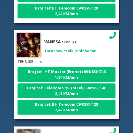
Broj tel: BH Telecom 094/270-128
2,42 KM/min
VANESA
/ Kod 60
Tarot savjetnik je slobodan
TEHNIKE:
tarot
Broj tel: HT Mostar (Eronet) 094/850-746
1,84 KM/min
Broj tel: Telekom Srp. (MTel) 094/583-146
2,45 KM/min
Broj tel: BH Telecom 094/270-128
2,42 KM/min