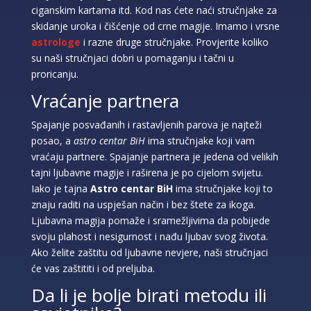
ciganskim kartama itd. Kod nas ćete naći stručnjake za
skidanje uroka i čišćenje od crne magije. Imamo i vrsne
astrologe
i razne druge stručnjake. Provjerite koliko
su naši stručnjaci dobri u pomaganju i tačni u
proricanju.
Vraćanje partnera
Spajanje posvađanih i rastavljenih parova je najteži
posao, a
astro centar BiH
ima stručnjake koji vam
vraćaju partnere. Spajanje partnera je jedena od velikih
tajni ljubavne magije i raširena je po cijelom svijetu.
Iako je tajna
Astro centar BiH
ima stručnjake koji to
znaju raditi na uspješan način i bez štete za ikoga.
Ljubavna magija pomaže i sramežljivima da pobijede
svoju plahost i nesigurnost i nađu ljubav svog života.
Ako želite zaštitu od ljubavne nevjere, naši stručnjaci
će vas zaštititi i od preljuba.
Da li je bolje birati metodu ili