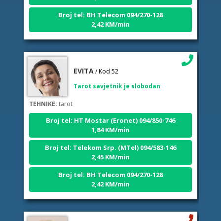
Broj tel: BH Telecom 094/270-128
2,42 KM/min
EVITA
/ Kod 52
Tarot savjetnik je slobodan
TEHNIKE:
tarot
Broj tel: HT Mostar (Eronet) 094/850-746
1,84 KM/min
Broj tel: Telekom Srp. (MTel) 094/583-146
2,45 KM/min
Broj tel: BH Telecom 094/270-128
2,42 KM/min