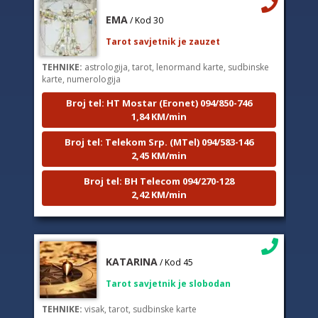
EMA
/ Kod 30
Tarot savjetnik je zauzet
TEHNIKE:
astrologija, tarot, lenormand karte, sudbinske
karte, numerologija
Broj tel: HT Mostar (Eronet) 094/850-746
1,84 KM/min
Broj tel: Telekom Srp. (MTel) 094/583-146
2,45 KM/min
Broj tel: BH Telecom 094/270-128
2,42 KM/min
KATARINA
/ Kod 45
Tarot savjetnik je slobodan
TEHNIKE:
visak, tarot, sudbinske karte