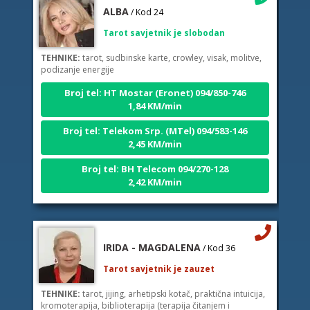
ALBA
/ Kod 24
Tarot savjetnik je slobodan
TEHNIKE:
tarot, sudbinske karte, crowley, visak, molitve,
podizanje energije
Broj tel: HT Mostar (Eronet) 094/850-746
1,84 KM/min
Broj tel: Telekom Srp. (MTel) 094/583-146
2,45 KM/min
Broj tel: BH Telecom 094/270-128
2,42 KM/min
IRIDA - MAGDALENA
/ Kod 36
Tarot savjetnik je zauzet
TEHNIKE:
tarot, jijing, arhetipski kotač, praktična intuicija,
kromoterapija, biblioterapija (terapija čitanjem i
pisanjem), numerologija, radiestezija