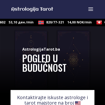
02
53,10 ден./min
820/77-321
14,00 NOK/min
09
AstrologijaTarot.ba
POGLED U
BUDUĆNOST
Kontaktirajte iskuste astrologe i
tarot majstore na broj