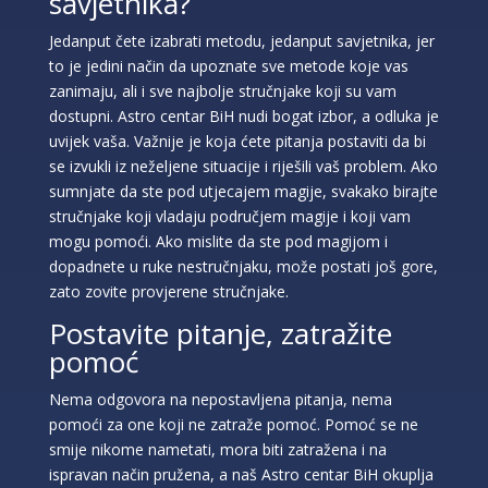
savjetnika?
Jedanput čete izabrati metodu, jedanput savjetnika, jer
to je jedini način da upoznate sve metode koje vas
zanimaju, ali i sve najbolje stručnjake koji su vam
dostupni. Astro centar BiH nudi bogat izbor, a odluka je
uvijek vaša. Važnije je koja ćete pitanja postaviti da bi
se izvukli iz neželjene situacije i riješili vaš problem. Ako
sumnjate da ste pod utjecajem magije, svakako birajte
stručnjake koji vladaju područjem magije i koji vam
mogu pomoći. Ako mislite da ste pod magijom i
dopadnete u ruke nestručnjaku, može postati još gore,
zato zovite provjerene stručnjake.
Postavite pitanje, zatražite
pomoć
Nema odgovora na nepostavljena pitanja, nema
pomoći za one koji ne zatraže pomoć. Pomoć se ne
smije nikome nametati, mora biti zatražena i na
ispravan način pružena, a naš Astro centar BiH okuplja