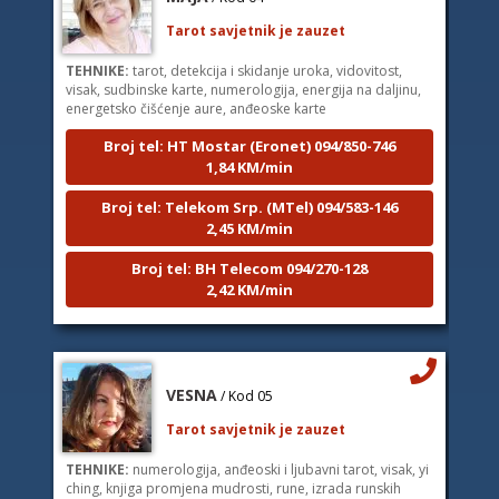
Tarot savjetnik je zauzet
TEHNIKE:
tarot, detekcija i skidanje uroka, vidovitost,
visak, sudbinske karte, numerologija, energija na daljinu,
energetsko čišćenje aure, anđeoske karte
Broj tel: HT Mostar (Eronet) 094/850-746
1,84 KM/min
Broj tel: Telekom Srp. (MTel) 094/583-146
2,45 KM/min
Broj tel: BH Telecom 094/270-128
2,42 KM/min
VESNA
/ Kod 05
Tarot savjetnik je zauzet
TEHNIKE:
numerologija, anđeoski i ljubavni tarot, visak, yi
ching, knjiga promjena mudrosti, rune, izrada runskih
amajlija