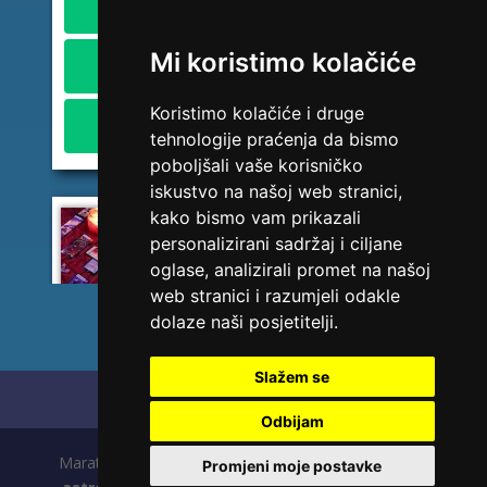
1,84 KM/min
Broj tel: Telekom Srp. (MTel) 094/583-146
Mi koristimo kolačiće
2,45 KM/min
Broj tel: BH Telecom 094/270-128
Koristimo kolačiće i druge
2,42 KM/min
tehnologije praćenja da bismo
poboljšali vaše korisničko
iskustvo na našoj web stranici,
kako bismo vam prikazali
LUCIJA
/ Kod #136
personalizirani sadržaj i ciljane
Tarot savjetnik je zauzet
oglase, analizirali promet na našoj
web stranici i razumjeli odakle
TEHNIKE:
sudbinske karte, anđeoske poruke
dolaze naši posjetitelji.
Broj tel: HT Mostar (Eronet) 094/850-746
1,84 KM/min
Slažem se
Broj tel: Telekom Srp. (MTel) 094/583-146
Početna
Polica privatnosti
2,45 KM/min
Odbijam
Broj tel: BH Telecom 094/270-128
Maratela mreže d.o.o., 072700700, +18 Copyright Ⓒ
Promjeni moje postavke
2,42 KM/min