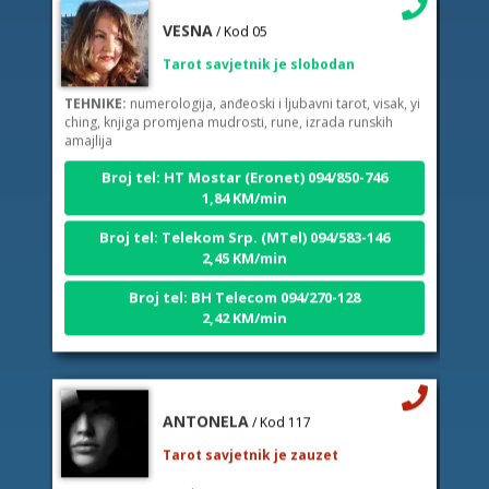
VESNA
/ Kod 05
Tarot savjetnik je slobodan
TEHNIKE:
numerologija, anđeoski i ljubavni tarot, visak, yi
ching, knjiga promjena mudrosti, rune, izrada runskih
amajlija
Broj tel: HT Mostar (Eronet) 094/850-746
1,84 KM/min
Broj tel: Telekom Srp. (MTel) 094/583-146
2,45 KM/min
Broj tel: BH Telecom 094/270-128
2,42 KM/min
ANTONELA
/ Kod 117
Tarot savjetnik je zauzet
TEHNIKE:
tarot, visak