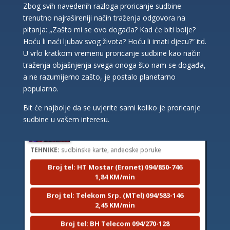
Zbog svih navedenih razloga proricanje sudbine
trenutno najrašireniji način traženja odgovora na
pitanja: „Zašto mi se ovo događa? Kad će biti bolje?
Hoću li naći ljubav svog života? Hoću li imati djecu?“ itd.
U vrlo kratkom vremenu proricanje sudbine kao način
traženja objašnjenja svega onoga što nam se događa,
a ne razumijemo zašto, je postalo planetarno
popularno.
Bit će najbolje da se uvjerite sami koliko je proricanje
LUCIJA
/ Kod #136
sudbine u vašem interesu.
Tarot savjetnik je zauzet
TEHNIKE:
sudbinske karte, anđeoske poruke
Broj tel: HT Mostar (Eronet) 094/850-746
1,84 KM/min
Broj tel: Telekom Srp. (MTel) 094/583-146
2,45 KM/min
Broj tel: BH Telecom 094/270-128
2,42 KM/min