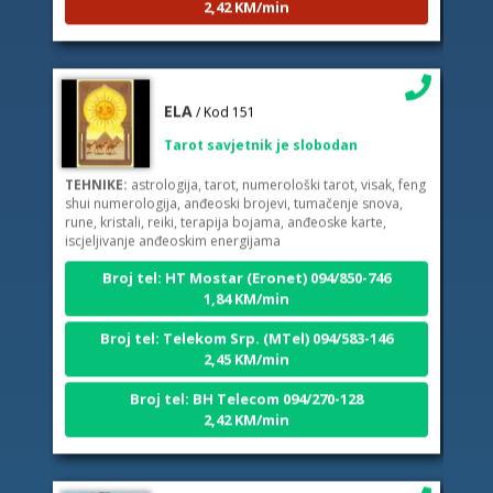
ELA
/ Kod 151
Tarot savjetnik je slobodan
TEHNIKE:
astrologija, tarot, numerološki tarot, visak, feng
shui numerologija, anđeoski brojevi, tumačenje snova,
rune, kristali, reiki, terapija bojama, anđeoske karte,
iscjeljivanje anđeoskim energijama
Broj tel: HT Mostar (Eronet) 094/850-746
1,84 KM/min
Broj tel: Telekom Srp. (MTel) 094/583-146
2,45 KM/min
Broj tel: BH Telecom 094/270-128
2,42 KM/min