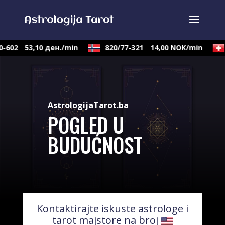
-602
53,10 ден./min
820/77-321
14,00 NOK/min
AstrologijaTarot.ba
POGLED U
BUDUĆNOST
Kontaktirajte iskuste astrologe i
tarot majstore na broj