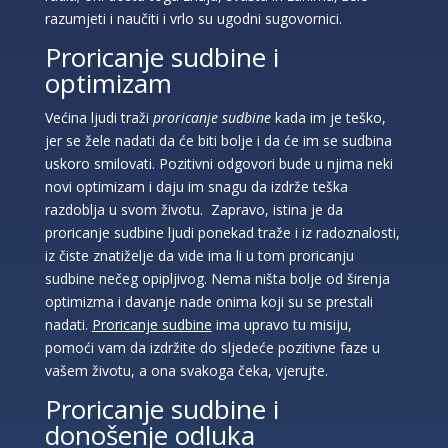
razumjeti i naučiti i vrlo su ugodni sugovornici.
Proricanje sudbine i
optimizam
Većina ljudi traži
proricanje sudbine
kada im je teško,
jer se žele nadati da će biti bolje i da će im se sudbina
uskoro smilovati. Pozitivni odgovori bude u njima neki
novi optimizam i daju im snagu da izdrže teška
razdoblja u svom životu. Zapravo, istina je da
proricanje sudbine ljudi ponekad traže i iz radoznalosti,
iz čiste znatiželje da vide ima li u tom proricanju
sudbine nečeg opipljivog. Nema ništa bolje od širenja
optimizma i davanje nade onima koji su se prestali
nadati.
Proricanje sudbine
ima upravo tu misiju,
pomoći vam da izdržite do sljedeće pozitivne faze u
vašem životu, a ona svakoga čeka, vjerujte.
Proricanje sudbine i
donošenje odluka