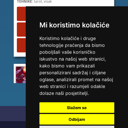
Broj tel: HT Mostar (Eronet) 094/850-746
1,84 KM/min
Mi koristimo kolačiće
Broj tel: Telekom Srp. (MTel) 094/583-146
2,45 KM/min
Koristimo kolačiće i druge
Broj tel: BH Telecom 094/270-128
tehnologije praćenja da bismo
2,42 KM/min
poboljšali vaše korisničko
iskustvo na našoj web stranici,
kako bismo vam prikazali
personalizirani sadržaj i ciljane
LUCIJA
/ Kod #136
oglase, analizirali promet na našoj
Tarot savjetnik je zauzet
web stranici i razumjeli odakle
TEHNIKE:
sudbinske karte, anđeoske poruke
dolaze naši posjetitelji.
Broj tel: HT Mostar (Eronet) 094/850-746
1,84 KM/min
Slažem se
Početna
Polica privatnosti
Broj tel: Telekom Srp. (MTel) 094/583-146
Odbijam
2,45 KM/min