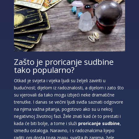
Zašto je proricanje sudbine
tako popularno?
Otkad je svijeta i vijeka ljudi su željeli zaviriti u
budućnost; dijelom iz radoznalosti, a dijelom i zato što
su vjerovali da tako mogu izbjeći neke dramatične
trenutke. I danas se većini ljudi sviđa saznati odgovore
na njima važna pitanja, pogotovo ako su u nekoj
negativnoj životnoj fazi. Žele znati kad će to prestati i
kada će biti bolje, a tome i služi
proricanje sudbine
,
između ostaloga. Naravno, i s radoznalcima lijepo
raditi; oni dosta toga znaju, svašta ih zanima, žele