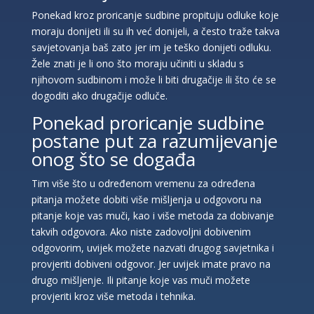
Ponekad kroz proricanje sudbine propituju odluke koje
moraju donijeti ili su ih već donijeli, a često traže takva
savjetovanja baš zato jer im je teško donijeti odluku.
Žele znati je li ono što moraju učiniti u skladu s
njihovom sudbinom i može li biti drugačije ili što će se
dogoditi ako drugačije odluče.
Ponekad proricanje sudbine
postane put za razumijevanje
onog što se događa
Tim više što u određenom vremenu za određena
pitanja možete dobiti više mišljenja u odgovoru na
pitanje koje vas muči, kao i više metoda za dobivanje
takvih odgovora. Ako niste zadovoljni dobivenim
odgovorim, uvijek možete nazvati drugog savjetnika i
provjeriti dobiveni odgovor. Jer uvijek imate pravo na
drugo mišljenje. Ili pitanje koje vas muči možete
provjeriti kroz više metoda i tehnika.