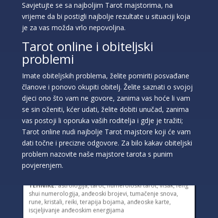
Savjetujte se sa najboljim Tarot majstorima, na
vrijeme da bi postigli najbolje rezultate u situaciji koja
je za vas možda vrlo nepovoljna.
Tarot online i obiteljski
problemi
Imate obiteljskih problema, želite pomiriti posvađane
članove i ponovo okupiti obitelj. Želite saznati o svojoj
djeci ono što vam ne govore, zanima vas hoće li vam
se sin oženiti, kćer udati, želite dobiti unučad, zanima
vas postoji li oporuka vaših roditelja i gdje je tražiti;
Tarot online nudi najbolje Tarot majstore koji će vam
dati točne i precizne odgovore. Za bilo kakav obiteljski
ELA
/ Kod 151
problem nazovite naše majstore tarota s punim
Tarot savjetnik je slobodan
povjerenjem.
TEHNIKE:
astrologija, tarot, numerološki tarot, visak, feng
shui numerologija, anđeoski brojevi, tumačenje snova,
rune, kristali, reiki, terapija bojama, anđeoske karte,
iscjeljivanje anđeoskim energijama
Broj tel: HT Mostar (Eronet) 094/850-746