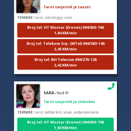
Tarot savjetnik je zauzet
TEHNIKE:
tarot, astrologija, rune
Broj tel: HT Mostar (Eronet) 094/850-746
1,84 KM/min
Broj tel: Telekom Srp. (MTel) 094/583-146
2,45 KM/min
Broj tel: BH Telecom 094/270-128
2,42 KM/min
SARA
/ Kod 01
Tarot savjetnik je slobodan
TEHNIKE:
tarot, keltski križ, visak, anđeoske karte
Broj tel: HT Mostar (Eronet) 094/850-746
1,84 KM/min