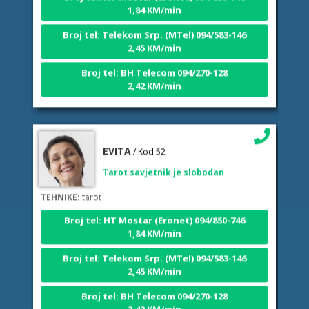
Broj tel: Telekom Srp. (MTel) 094/583-146
2,45 KM/min
Broj tel: BH Telecom 094/270-128
2,42 KM/min
EVITA
/ Kod 52
Tarot savjetnik je slobodan
TEHNIKE:
tarot
Broj tel: HT Mostar (Eronet) 094/850-746
1,84 KM/min
Broj tel: Telekom Srp. (MTel) 094/583-146
2,45 KM/min
Broj tel: BH Telecom 094/270-128
2,42 KM/min