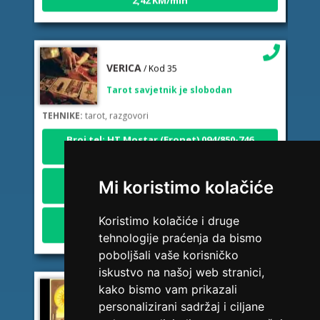
VERICA
/ Kod 35
Tarot savjetnik je slobodan
TEHNIKE:
tarot, razgovori
Broj tel: HT Mostar (Eronet) 094/850-746
1,84 KM/min
Broj tel: Telekom Srp. (MTel) 094/583-146
2,45 KM/min
Mi koristimo kolačiće
Broj tel: BH Telecom 094/270-128
2,42 KM/min
Koristimo kolačiće i druge
tehnologije praćenja da bismo
poboljšali vaše korisničko
iskustvo na našoj web stranici,
ELA
/ Kod 151
kako bismo vam prikazali
personalizirani sadržaj i ciljane
Tarot savjetnik je slobodan