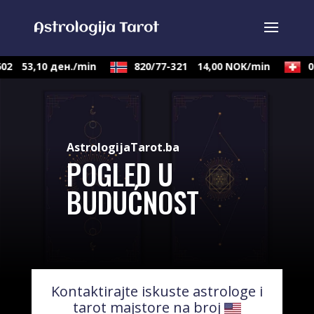
2
53,10 ден./min
820/77-321
14,00 NOK/min
090
AstrologijaTarot.ba
POGLED U
BUDUĆNOST
Kontaktirajte iskuste astrologe i
tarot majstore na broj