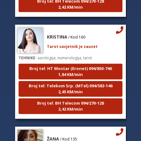
2,42 KM/min
KRISTINA
/ Kod 160
Tarot savjetnik je zauzet
TEHNIKE:
asrologija; numerologija, tarot
Broj tel: HT Mostar (Eronet) 094/850-746
1,84 KM/min
Broj tel: Telekom Srp. (MTel) 094/583-146
2,45 KM/min
Broj tel: BH Telecom 094/270-128
2,42 KM/min
ŽANA
/ Kod 135