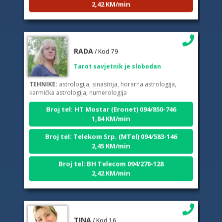
RADA
/ Kod 79
Tarot savjetnik je slobodan
TEHNIKE:
astrologija, sinastrija, horarna astrologija,
karmička astrologija, numerologija
Broj tel: HT Mostar (Eronet) 094/850-746
1,84 KM/min
Broj tel: Telekom Srp. (MTel) 094/583-146
2,45 KM/min
Broj tel: BH Telecom 094/270-128
2,42 KM/min
TINA
/ Kod 16