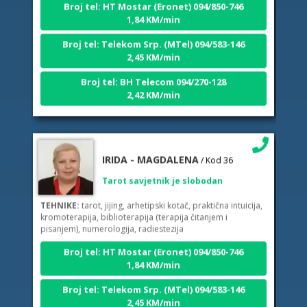
1,84 KM/min
Broj tel: Telekom Srp. (MTel) 094/583-146
2,45 KM/min
Broj tel: BH Telecom 094/270-128
2,42 KM/min
IRIDA - MAGDALENA
/ Kod 36
Tarot savjetnik je slobodan
TEHNIKE:
tarot, jijing, arhetipski kotač, praktična intuicija,
kromoterapija, biblioterapija (terapija čitanjem i
pisanjem), numerologija, radiestezija
Broj tel: HT Mostar (Eronet) 094/850-746
1,84 KM/min
Broj tel: Telekom Srp. (MTel) 094/583-146
2,45 KM/min