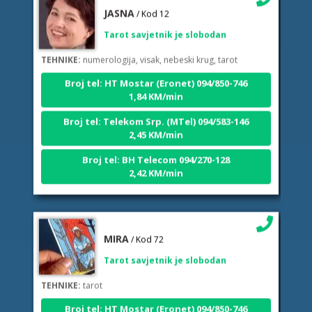
JASNA
/ Kod 12
Tarot savjetnik je slobodan
TEHNIKE:
numerologija, visak, nebeski krug, tarot
Broj tel: HT Mostar (Eronet) 094/850-746
1,84 KM/min
Broj tel: Telekom Srp. (MTel) 094/583-146
2,45 KM/min
Broj tel: BH Telecom 094/270-128
2,42 KM/min
MIRA
/ Kod 72
Tarot savjetnik je slobodan
TEHNIKE:
tarot
Broj tel: HT Mostar (Eronet) 094/850-746
1,84 KM/min