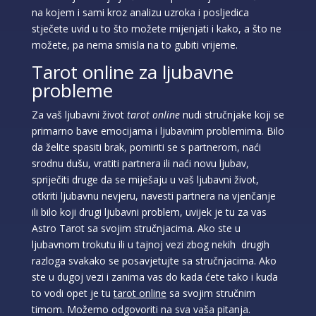
na kojem i sami kroz analizu uzroka i posljedica
stječete uvid u to što možete mijenjati i kako, a što ne
možete, pa nema smisla na to gubiti vrijeme.
Tarot online za ljubavne
probleme
Za vaš ljubavni život
tarot online
nudi stručnjake koji se
primarno bave emocijama i ljubavnim problemima. Bilo
da želite spasiti brak, pomiriti se s partnerom, naći
srodnu dušu, vratiti partnera ili naći novu ljubav,
spriječiti druge da se miješaju u vaš ljubavni život,
otkriti ljubavnu nevjeru, navesti partnera na vjenčanje
ili bilo koji drugi ljubavni problem, uvijek je tu za vas
Astro Tarot sa svojim stručnjacima. Ako ste u
ljubavnom trokutu ili u tajnoj vezi zbog nekih drugih
razloga svakako se posavjetujte sa stručnjacima. Ako
ste u dugoj vezi i zanima vas do kada ćete tako i kuda
to vodi opet je tu
tarot online
sa svojim stručnim
timom. Možemo odgovoriti na sva vaša pitanja.