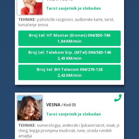
Tarot savjetnik je slobodan
TEHNIKE:
psihološki razgovori, sudbinske karte, tarot,
tumačenje snova
Broj tel: HT Mostar (Eronet) 094/850-746
1,84 KM/min
Broj tel: Telekom Srp. (MTel) 094/583-146
2,45 KM/min
Broj tel: BH Telecom 094/270-128
2,42 KM/min
VESNA
/ Kod 05
Tarot savjetnik je slobodan
TEHNIKE:
numerologija, anđeoski i ljubavni tarot, visak, yi
ching, knjiga promjena mudrosti, rune, izrada runskih
amajlija