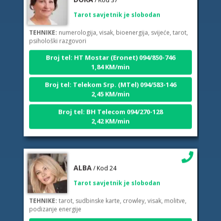
Tarot savjetnik je slobodan
TEHNIKE:
numerologija, visak, bioenergija, svijeće, tarot,
psihološki razgovori
Broj tel: HT Mostar (Eronet) 094/850-746
1,84 KM/min
Broj tel: Telekom Srp. (MTel) 094/583-146
2,45 KM/min
Broj tel: BH Telecom 094/270-128
2,42 KM/min
ALBA
/ Kod 24
Tarot savjetnik je slobodan
TEHNIKE:
tarot, sudbinske karte, crowley, visak, molitve,
podizanje energije
Broj tel: HT Mostar (Eronet) 094/850-746