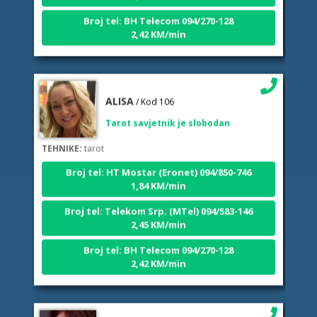
Broj tel: BH Telecom 094/270-128
2,42 KM/min
ALISA
/ Kod 106
Tarot savjetnik je slobodan
TEHNIKE:
tarot
Broj tel: HT Mostar (Eronet) 094/850-746
1,84 KM/min
Broj tel: Telekom Srp. (MTel) 094/583-146
2,45 KM/min
Broj tel: BH Telecom 094/270-128
2,42 KM/min