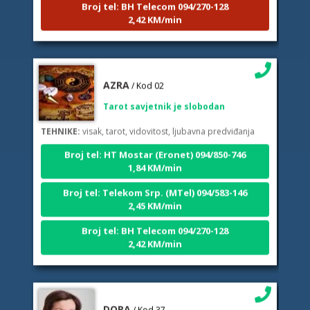
2,42 KM/min
AZRA
/ Kod 02
Tarot savjetnik je slobodan
TEHNIKE:
visak, tarot, vidovitost, ljubavna predviđanja
Broj tel: HT Mostar (Eronet) 094/850-746
1,84 KM/min
Broj tel: Telekom Srp. (MTel) 094/583-146
2,45 KM/min
Broj tel: BH Telecom 094/270-128
2,42 KM/min
DORA
/ Kod 37