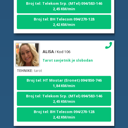
2,45 KM/min
Broj tel: BH Telecom 094/270-128
2,42 KM/min
ALISA
/ Kod 106
Tarot savjetnik je slobodan
TEHNIKE:
tarot
Broj tel: HT Mostar (Eronet) 094/850-746
1,84 KM/min
Broj tel: Telekom Srp. (MTel) 094/583-146
2,45 KM/min
Broj tel: BH Telecom 094/270-128
2,42 KM/min