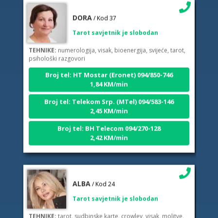
DORA
/ Kod 37
Tarot savjetnik je slobodan
TEHNIKE:
numerologija, visak, bioenergija, svijeće, tarot,
psihološki razgovori
Broj tel: HT Mostar (Eronet) 094/850-746
1,84 KM/min
Broj tel: Telekom Srp. (MTel) 094/583-146
2,45 KM/min
Broj tel: BH Telecom 094/270-128
2,42 KM/min
ALBA
/ Kod 24
Tarot savjetnik je slobodan
TEHNIKE:
tarot, sudbinske karte, crowley, visak, molitve,
podizanje energije