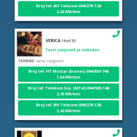
Broj tel: BH Telecom 094/270-128
2,42 KM/min
VERICA
/ Kod 35
Tarot savjetnik je slobodan
TEHNIKE:
tarot, razgovori
Broj tel: HT Mostar (Eronet) 094/850-746
1,84 KM/min
Broj tel: Telekom Srp. (MTel) 094/583-146
2,45 KM/min
Broj tel: BH Telecom 094/270-128
2,42 KM/min
ELA
/ Kod 151