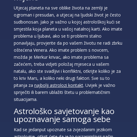
Utjecaj planeta na sve oblike života na zemlji je
ogroman i presudan, a utjecaj na ljudski život je često
sudbonosan. Jako je važno u kojoj astrološkoj kući se
smjestila koja planeta u vašoj natalnoj karti. Ako imate
problema u ljubavi, ako se ti problemi stalno
ponavljaju, provjerite da po vašem životu ne radi zbrku
oštećena Venera. Ako imate problem s novcem,
možda je Merkur krivac, ako imate problema sa
začećem, treba vidjeti položaj mjeseca u vašem
natalu, ako ste svadljivi i konfliktni, otkrijte koliko je za
to kriv Mars, a koliko neki drugi faktori. Sve su to
pitanja za
najbolji astrolozi kontakt
. Uvijek je važno
spriječiti ili barem ublažiti štetu u problematičnim
situacijama.
ELA
/ Kod 151
Astrološko savjetovanje kao
Tarot savjetnik je slobodan
upoznavanje samoga sebe
TEHNIKE:
astrologija, tarot, numerološki tarot, visak, feng
shui numerologija, anđeoski brojevi, tumačenje snova,
Kad se jedanput upoznate sa zvjezdanim jezikom
rune, kristali, reiki, terapija bojama, anđeoske karte,
astrologije, otkrit ćete da je to najzanimljiviji način