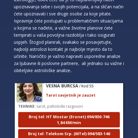
iscjeljivanje anđeoskim energijama
upoznavanja sebe i svojih potencijala, a na sličan način
Broj tel: HT Mostar (Eronet) 094/850-746
ćete upoznavati i sve druge osobe za koje pitate.
1,84 KM/min
Ispravnije ćete postupati u problematičnim situacijama
u kojima se nađete, a važne životne planove ćete
Broj tel: Telekom Srp. (MTel) 094/583-146
2,45 KM/min
tempirati u vaša povoljna razdoblja i tako osigurati
uspjeh. Štogod planirali, svakako se posavjetujte,
Broj tel: BH Telecom 094/270-128
najbolji astrolozi kontakt je najbolje mjesto da to
2,42 KM/min
učinite. Naročito je važno napraviti usporedne analize
za ljubavne ili poslovne partnere, ali jednako su važne i
obiteljske astrološke analize..
VESNA BURCSA
/ Kod 55
Tarot savjetnik je zauzet
TEHNIKE:
tarot, psihološki razgovori
Broj tel: HT Mostar (Eronet) 094/850-746
1,84 KM/min
Broj tel: Telekom Srp. (MTel) 094/583-146
2,45 KM/min