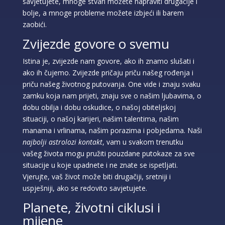
savjetujete, mnoge stvari možete napraviti drugačije i
bolje, a mnoge probleme možete izbjeći ili barem
zaobići.
Zvijezde govore o svemu
Istina je, zvijezde nam govore, ako ih znamo slušati i
ako ih čujemo. Zvijezde pričaju priču našeg rođenja i
priču našeg životnog putovanja. One vide i znaju svaku
zamku koja nam prijeti, znaju sve o našim ljubavima, o
dobu obilja i dobu oskudice, o našoj obiteljskoj
situaciji, o našoj karijeri, našim talentima, našim
manama i vrlinama, našim porazima i pobjedama. Naši
najbolji astrolozi kontakt
, vam u svakom trenutku
vašeg života mogu pružiti pouzdane putokaze za sve
situacije u koje upadnete i ne znate se ispetljati.
Vjerujte, vaš život može biti drugačiji, sretniji i
uspješniji, ako se redovito savjetujete.
Planete, životni ciklusi i
mijene