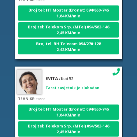
Broj tel: HT Mostar (Eronet) 094/850-746
1,84 KM/min
Broj tel: Telekom Srp. (MTel) 094/583-146
2,45 KM/min
Broj tel: BH Telecom 094/270-128
2,42 KM/min
EVITA
/ Kod 52
Tarot savjetnik je slobodan
TEHNIKE:
tarot
Broj tel: HT Mostar (Eronet) 094/850-746
1,84 KM/min
Broj tel: Telekom Srp. (MTel) 094/583-146
2,45 KM/min