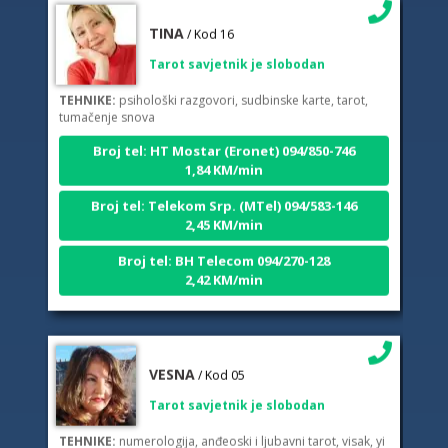
TINA
/ Kod 16
Tarot savjetnik je slobodan
TEHNIKE:
psihološki razgovori, sudbinske karte, tarot,
tumačenje snova
Broj tel: HT Mostar (Eronet) 094/850-746
1,84 KM/min
Broj tel: Telekom Srp. (MTel) 094/583-146
2,45 KM/min
Broj tel: BH Telecom 094/270-128
2,42 KM/min
VESNA
/ Kod 05
Tarot savjetnik je slobodan
TEHNIKE:
numerologija, anđeoski i ljubavni tarot, visak, yi
ching, knjiga promjena mudrosti, rune, izrada runskih