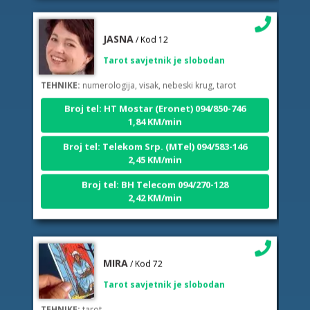
JASNA
/ Kod 12
Tarot savjetnik je slobodan
TEHNIKE:
numerologija, visak, nebeski krug, tarot
Broj tel: HT Mostar (Eronet) 094/850-746
1,84 KM/min
Broj tel: Telekom Srp. (MTel) 094/583-146
2,45 KM/min
Broj tel: BH Telecom 094/270-128
2,42 KM/min
MIRA
/ Kod 72
Tarot savjetnik je slobodan
TEHNIKE:
tarot