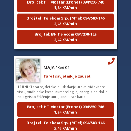
1,84 KM/min
Broj tel: Telekom Srp. (MTel) 094/583-146
2,45 KM/min
Broj tel: BH Telecom 094/270-128
2,42 KM/min
MAJA
/ Kod 04
Tarot savjetnik je zauzet
TEHNIKE:
tarot, detekcija i skidanje uroka, vidovitost,
visak, sudbinske karte, numerologija, energija na daljinu,
energetsko čišćenje aure, anđeoske karte
Broj tel: HT Mostar (Eronet) 094/850-746
1,84 KM/min
Broj tel: Telekom Srp. (MTel) 094/583-146
2,45 KM/min