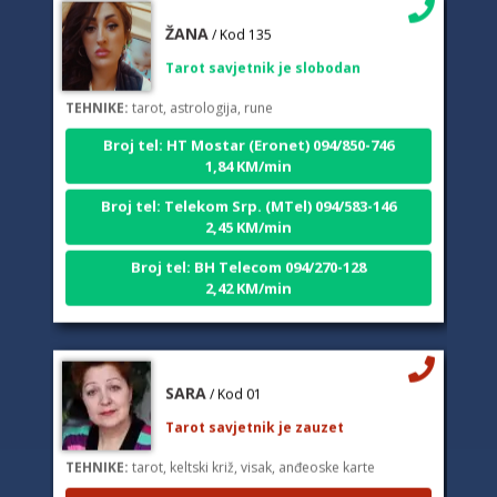
ŽANA
/ Kod 135
Tarot savjetnik je slobodan
TEHNIKE:
tarot, astrologija, rune
Broj tel: HT Mostar (Eronet) 094/850-746
1,84 KM/min
Broj tel: Telekom Srp. (MTel) 094/583-146
2,45 KM/min
Broj tel: BH Telecom 094/270-128
2,42 KM/min
SARA
/ Kod 01
Tarot savjetnik je zauzet
TEHNIKE:
tarot, keltski križ, visak, anđeoske karte
Broj tel: HT Mostar (Eronet) 094/850-746