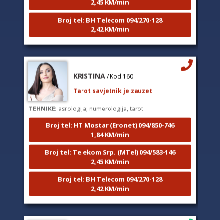
Broj tel: BH Telecom 094/270-128
2,42 KM/min
KRISTINA
/ Kod 160
Tarot savjetnik je zauzet
TEHNIKE:
asrologija; numerologija, tarot
Broj tel: HT Mostar (Eronet) 094/850-746
1,84 KM/min
Broj tel: Telekom Srp. (MTel) 094/583-146
2,45 KM/min
Broj tel: BH Telecom 094/270-128
2,42 KM/min