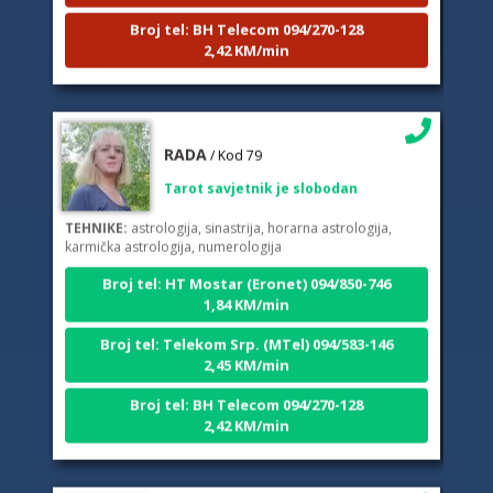
Broj tel: BH Telecom 094/270-128
2,42 KM/min
RADA
/ Kod 79
Tarot savjetnik je slobodan
TEHNIKE:
astrologija, sinastrija, horarna astrologija,
karmička astrologija, numerologija
Broj tel: HT Mostar (Eronet) 094/850-746
1,84 KM/min
Broj tel: Telekom Srp. (MTel) 094/583-146
2,45 KM/min
Broj tel: BH Telecom 094/270-128
2,42 KM/min