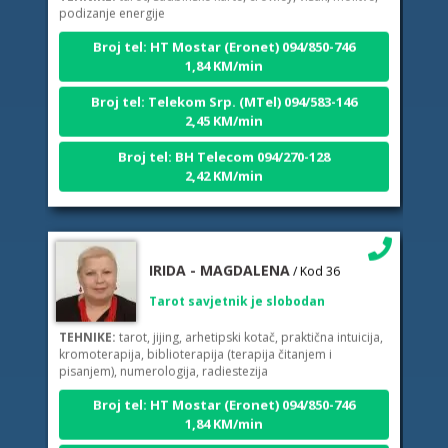
Broj tel: HT Mostar (Eronet) 094/850-746
1,84 KM/min
Broj tel: Telekom Srp. (MTel) 094/583-146
2,45 KM/min
Broj tel: BH Telecom 094/270-128
2,42 KM/min
IRIDA - MAGDALENA
/ Kod 36
Tarot savjetnik je slobodan
TEHNIKE:
tarot, jijing, arhetipski kotač, praktična intuicija,
kromoterapija, biblioterapija (terapija čitanjem i
pisanjem), numerologija, radiestezija
Broj tel: HT Mostar (Eronet) 094/850-746
1,84 KM/min
Broj tel: Telekom Srp. (MTel) 094/583-146