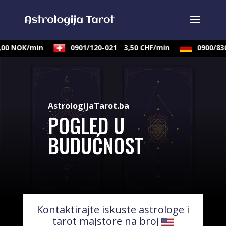
0 NOK/min
0901/120-021
3,50 CHF/min
0900/830-
AstrologijaTarot.ba
POGLED U
BUDUĆNOST
Kontaktirajte iskuste astrologe i
tarot majstore na broj