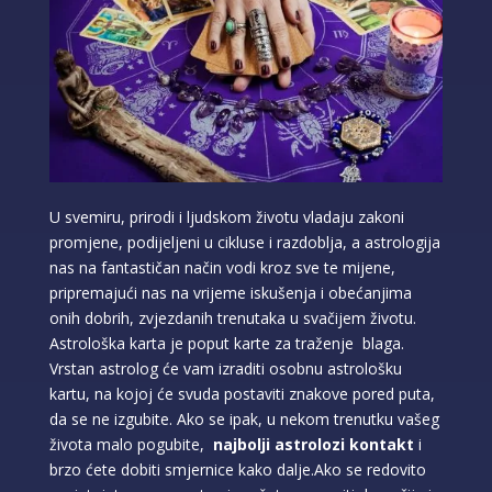
U svemiru, prirodi i ljudskom životu vladaju zakoni
promjene, podijeljeni u cikluse i razdoblja, a astrologija
nas na fantastičan način vodi kroz sve te mijene,
pripremajući nas na vrijeme iskušenja i obećanjima
onih dobrih, zvjezdanih trenutaka u svačijem životu.
Astrološka karta je poput karte za traženje blaga.
Vrstan astrolog će vam izraditi osobnu astrološku
kartu, na kojoj će svuda postaviti znakove pored puta,
da se ne izgubite. Ako se ipak, u nekom trenutku vašeg
života malo pogubite,
najbolji astrolozi kontakt
i
brzo ćete dobiti smjernice kako dalje.Ako se redovito