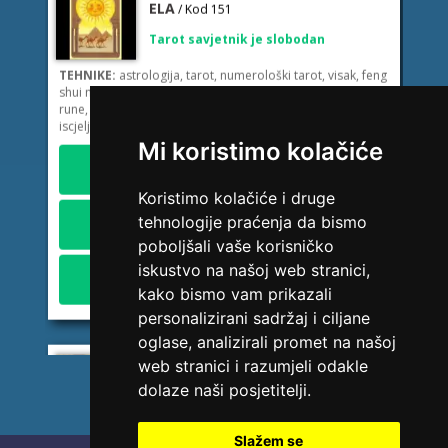
Tarot savjetnik je slobodan
TEHNIKE:
astrologija, tarot, numerološki tarot, visak, feng
shui numerologija, anđeoski brojevi, tumačenje snova,
rune, kristali, reiki, terapija bojama, anđeoske karte,
iscjeljivanje anđeoskim energijama
Broj tel: HT Mostar (Eronet) 094/850-746
Mi koristimo kolačiće
1,84 KM/min
Koristimo kolačiće i druge
Broj tel: Telekom Srp. (MTel) 094/583-146
2,45 KM/min
tehnologije praćenja da bismo
poboljšali vaše korisničko
Broj tel: BH Telecom 094/270-128
iskustvo na našoj web stranici,
2,42 KM/min
kako bismo vam prikazali
personalizirani sadržaj i ciljane
oglase, analizirali promet na našoj
web stranici i razumjeli odakle
VESNA BURCSA
/ Kod 55
dolaze naši posjetitelji.
Tarot savjetnik je zauzet
TEHNIKE:
tarot, psihološki razgovori
Slažem se