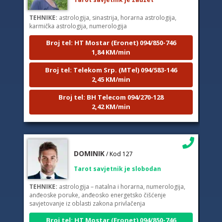
TEHNIKE:
astrologija, sinastrija, horarna astrologija,
karmička astrologija, numerologija
Broj tel: HT Mostar (Eronet) 094/850-746
1,84 KM/min
Broj tel: Telekom Srp. (MTel) 094/583-146
2,45 KM/min
Broj tel: BH Telecom 094/270-128
2,42 KM/min
DOMINIK
/ Kod 127
Tarot savjetnik je slobodan
TEHNIKE:
astrologija – natalna i horarna, numerologija,
anđeoske poruke, anđeosko energetsko čišćenje
savjetovanje iz oblasti zakona privlačenja
Broj tel: HT Mostar (Eronet) 094/850-746