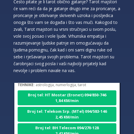
Često pitate je li tarot obično gatanje? Tarot majstori
će vam reći da da je gatanje drugo ime za proricanje, a
proricanje je otkrivanje skrivenih uzroka i posljedica
onoga što vam se događa i što vas muči. Kakogod to
zvali, Tarot majstori su vrsni stručnjaci u svom poslu,
vole svoj posao i vole ljude. Vrhunska empatija i
razumijevanje ljudske patnje im omogućavaju da
ljudima pomognu, čak kad i oni sami dignu ruke od
sebe i rješavanja svojih problema. Tarot majstori su
DI (DIJANA)
/ Kod 67
čarobnjaci svog posla i vaši najbolji prijatelji kad
Tarot savjetnik je slobodan
nevolje i problem navale na vas.
TEHNIKE:
astrologija, numerlogija, tarot
Broj tel: HT Mostar (Eronet) 094/850-746
1,84 KM/min
Broj tel: Telekom Srp. (MTel) 094/583-146
2,45 KM/min
Broj tel: BH Telecom 094/270-128
2,42 KM/min