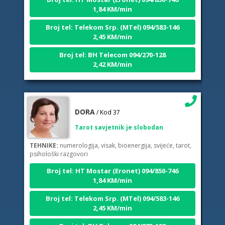
1,84 KM/min
Broj tel: Telekom Srp. (MTel) 094/583-146
2,45 KM/min
Broj tel: BH Telecom 094/270-128
2,42 KM/min
DORA
/ Kod 37
Tarot savjetnik je slobodan
TEHNIKE:
numerologija, visak, bioenergija, svijeće, tarot,
psihološki razgovori
Broj tel: HT Mostar (Eronet) 094/850-746
1,84 KM/min
Broj tel: Telekom Srp. (MTel) 094/583-146
2,45 KM/min
Broj tel: BH Telecom 094/270-128