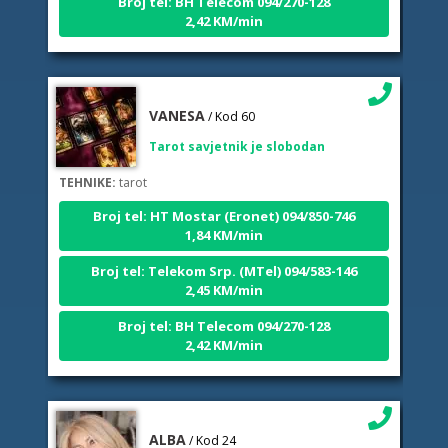
2,42 KM/min
VANESA
/ Kod 60
Tarot savjetnik je slobodan
TEHNIKE:
tarot
Broj tel: HT Mostar (Eronet) 094/850-746
1,84 KM/min
Broj tel: Telekom Srp. (MTel) 094/583-146
2,45 KM/min
Broj tel: BH Telecom 094/270-128
2,42 KM/min
ALBA
/ Kod 24