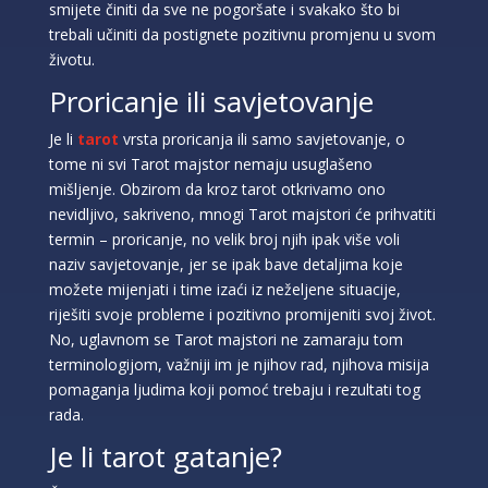
smijete činiti da sve ne pogoršate i svakako što bi
trebali učiniti da postignete pozitivnu promjenu u svom
životu.
Proricanje ili savjetovanje
Je li
tarot
vrsta proricanja ili samo savjetovanje, o
tome ni svi Tarot majstor nemaju usuglašeno
mišljenje. Obzirom da kroz tarot otkrivamo ono
nevidljivo, sakriveno, mnogi Tarot majstori će prihvatiti
termin – proricanje, no velik broj njih ipak više voli
naziv savjetovanje, jer se ipak bave detaljima koje
možete mijenjati i time izaći iz neželjene situacije,
riješiti svoje probleme i pozitivno promijeniti svoj život.
No, uglavnom se Tarot majstori ne zamaraju tom
terminologijom, važniji im je njihov rad, njihova misija
pomaganja ljudima koji pomoć trebaju i rezultati tog
rada.
Je li tarot gatanje?