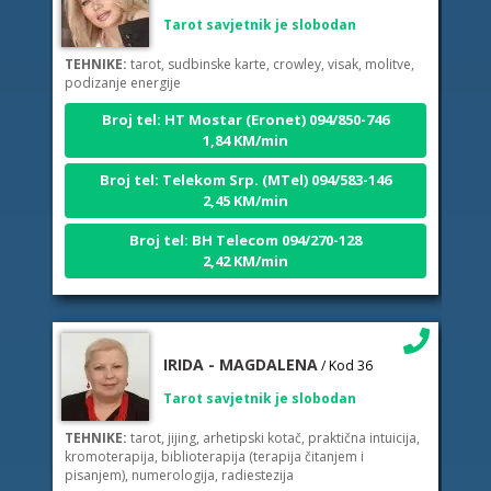
Tarot savjetnik je slobodan
TEHNIKE:
tarot, sudbinske karte, crowley, visak, molitve,
podizanje energije
Broj tel: HT Mostar (Eronet) 094/850-746
1,84 KM/min
Broj tel: Telekom Srp. (MTel) 094/583-146
2,45 KM/min
Broj tel: BH Telecom 094/270-128
2,42 KM/min
IRIDA - MAGDALENA
/ Kod 36
Tarot savjetnik je slobodan
TEHNIKE:
tarot, jijing, arhetipski kotač, praktična intuicija,
kromoterapija, biblioterapija (terapija čitanjem i
pisanjem), numerologija, radiestezija