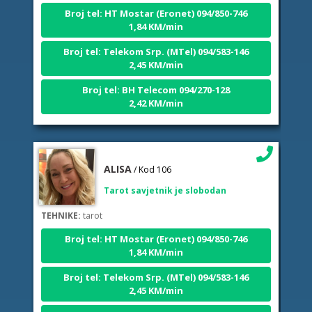
Broj tel: HT Mostar (Eronet) 094/850-746
1,84 KM/min
Broj tel: Telekom Srp. (MTel) 094/583-146
2,45 KM/min
Broj tel: BH Telecom 094/270-128
2,42 KM/min
ALISA
/ Kod 106
Tarot savjetnik je slobodan
TEHNIKE:
tarot
Broj tel: HT Mostar (Eronet) 094/850-746
1,84 KM/min
Broj tel: Telekom Srp. (MTel) 094/583-146
2,45 KM/min
Broj tel: BH Telecom 094/270-128