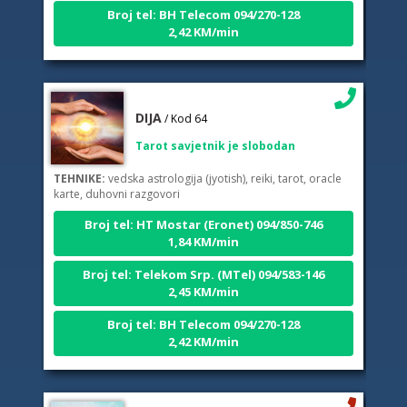
Broj tel: BH Telecom 094/270-128
2,42 KM/min
DIJA
/ Kod 64
Tarot savjetnik je slobodan
TEHNIKE:
vedska astrologija (jyotish), reiki, tarot, oracle
karte, duhovni razgovori
Broj tel: HT Mostar (Eronet) 094/850-746
1,84 KM/min
Broj tel: Telekom Srp. (MTel) 094/583-146
2,45 KM/min
Broj tel: BH Telecom 094/270-128
2,42 KM/min