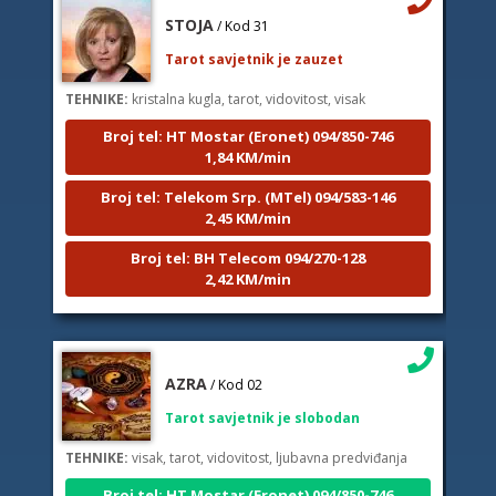
STOJA
/ Kod 31
Tarot savjetnik je zauzet
TEHNIKE:
kristalna kugla, tarot, vidovitost, visak
Broj tel: HT Mostar (Eronet) 094/850-746
1,84 KM/min
Broj tel: Telekom Srp. (MTel) 094/583-146
2,45 KM/min
Broj tel: BH Telecom 094/270-128
2,42 KM/min
AZRA
/ Kod 02
Tarot savjetnik je slobodan
TEHNIKE:
visak, tarot, vidovitost, ljubavna predviđanja
Broj tel: HT Mostar (Eronet) 094/850-746