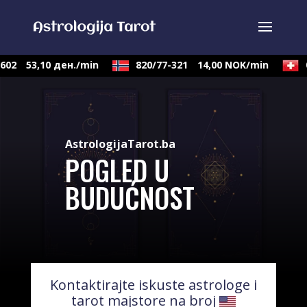
02
53,10 ден./min
820/77-321
14,00 NOK/min
09
AstrologijaTarot.ba
POGLED U
BUDUĆNOST
Kontaktirajte iskuste astrologe i
tarot majstore na broj