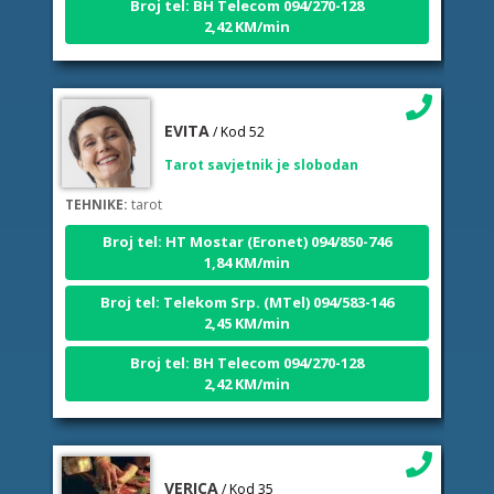
2,42 KM/min
EVITA
/ Kod 52
Tarot savjetnik je slobodan
TEHNIKE:
tarot
Broj tel: HT Mostar (Eronet) 094/850-746
1,84 KM/min
Broj tel: Telekom Srp. (MTel) 094/583-146
2,45 KM/min
Broj tel: BH Telecom 094/270-128
2,42 KM/min
VERICA
/ Kod 35