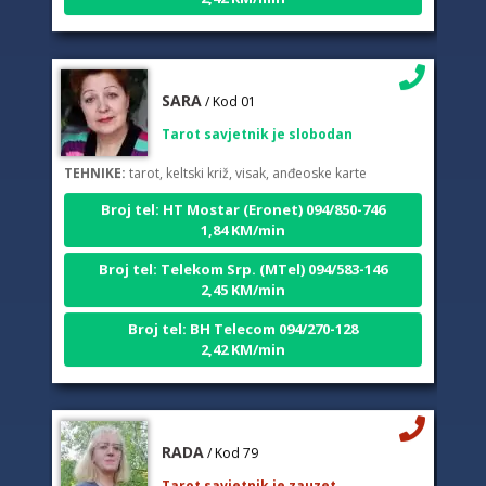
SARA
/ Kod 01
Tarot savjetnik je slobodan
TEHNIKE:
tarot, keltski križ, visak, anđeoske karte
Broj tel: HT Mostar (Eronet) 094/850-746
1,84 KM/min
Broj tel: Telekom Srp. (MTel) 094/583-146
2,45 KM/min
Broj tel: BH Telecom 094/270-128
2,42 KM/min
RADA
/ Kod 79
Tarot savjetnik je zauzet