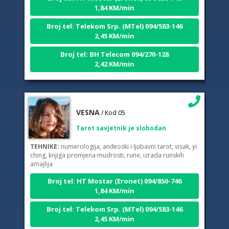
1,84 KM/min
Broj tel: Telekom Srp. (MTel) 094/583-146
2,45 KM/min
Broj tel: BH Telecom 094/270-128
2,42 KM/min
VESNA
/ Kod 05
Tarot savjetnik je slobodan
TEHNIKE:
numerologija, anđeoski i ljubavni tarot, visak, yi
ching, knjiga promjena mudrosti, rune, izrada runskih
amajlija
Broj tel: HT Mostar (Eronet) 094/850-746
1,84 KM/min
Broj tel: Telekom Srp. (MTel) 094/583-146
2,45 KM/min