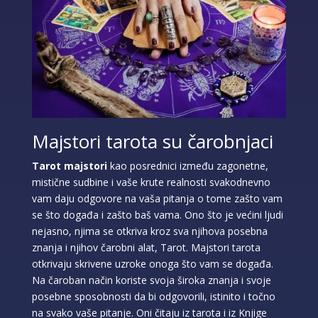
Majstori tarota su čarobnjaci
Tarot majstori
kao posrednici između zagonetne,
mistične sudbine i vaše krute realnosti svakodnevno
vam daju odgovore na vaša pitanja o tome zašto vam
se što događa i zašto baš vama. Ono što je većini ljudi
nejasno, njima se otkriva kroz sva njihova posebna
znanja i njihov čarobni alat, Tarot. Majstori tarota
otkrivaju skrivene uzroke onoga što vam se događa.
Na čaroban način koriste svoja široka znanja i svoje
posebne sposobnosti da bi odgovorili, istinito i točno
na svako vaše pitanje. Oni čitaju iz tarota i iz Knjige