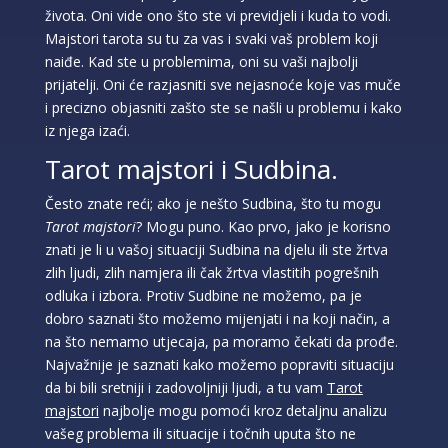
života. Oni vide ono što ste vi previdjeli i kuda to vodi.
Majstori tarota su tu za vas i svaki vaš problem koji
naiđe. Kad ste u problemima, oni su vaši najbolji
prijatelji. Oni će razjasniti sve nejasnoće koje vas muče
i precizno objasniti zašto ste se našli u problemu i kako
iz njega izaći.
Tarot majstori i Sudbina.
Često znate reći; ako je nešto Sudbina, što tu mogu
Tarot majstori
? Mogu puno. Kao prvo, jako je korisno
znati je li u vašoj situaciji Sudbina na djelu ili ste žrtva
zlih ljudi, zlih namjera ili čak žrtva vlastitih pogrešnih
odluka i izbora. Protiv Sudbine ne možemo, pa je
dobro saznati što možemo mijenjati i na koji način, a
na što nemamo utjecaja, pa moramo čekati da prođe.
Najvažnije je saznati kako možemo popraviti situaciju
da bi bili sretniji i zadovoljniji ljudi, a tu vam
Tarot
majstori
najbolje mogu pomoći kroz detaljnu analizu
vašeg problema ili situacije i točnih uputa što ne