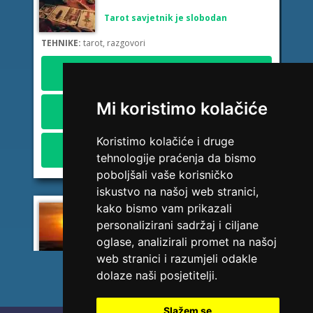
Tarot savjetnik je slobodan
TEHNIKE:
tarot, razgovori
Broj tel: HT Mostar (Eronet) 094/850-746
1,84 KM/min
Broj tel: Telekom Srp. (MTel) 094/583-146
Mi koristimo kolačiće
2,45 KM/min
Broj tel: BH Telecom 094/270-128
Koristimo kolačiće i druge
2,42 KM/min
tehnologije praćenja da bismo
poboljšali vaše korisničko
iskustvo na našoj web stranici,
kako bismo vam prikazali
DI (DIJANA)
/ Kod 67
personalizirani sadržaj i ciljane
Tarot savjetnik je slobodan
oglase, analizirali promet na našoj
web stranici i razumjeli odakle
TEHNIKE:
astrologija, numerlogija, tarot
dolaze naši posjetitelji.
Broj tel: HT Mostar (Eronet) 094/850-746
1,84 KM/min
Slažem se