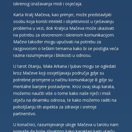
iskrenog izražavanja misli i osjećaja.
Karta Kralj Mačeva, kao primjer, može predstavljati
osobu koja koristi intelekt i objektivnost u rješavanju
problema u vezi, dok Kraljica Mačeva može ukazivati
na potrebu za otvorenom i iskrenom komunikacijom.
Mačevi također mogu upućivati na potrebu za
razgovorom o teškim temama kako bi se postigla veća
razina razumijevanja i bliskosti u odnosu.
U tarot čitanju, Mala Arkana i ljubav mogu se ogledati
kroz Mačeve koji osvjetljavaju područja gdje su
potrebne promjene u načinu komunikacije ili gdje su
mentalne barijere postavljene. Kroz ovaj skup karata,
možemo naučiti više o tome kako naše riječi i misli
utječu na dinamiku odnosa, te kako možemo raditi na
poboljšanju tih aspekta za zdravije i sretnije
partnerstvo.
U konačnici, razumijevanje uloge Mačeva u tarotu nam
pomaže da bolje shvatimo kako karakteri karti utječu