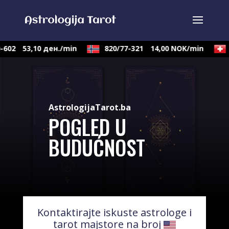
-602
53,10 ден./min
820/77-321
14,00 NOK/min
AstrologijaTarot.ba
POGLED U
BUDUĆNOST
Kontaktirajte iskuste astrologe i
tarot majstore na broj