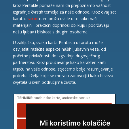
kroz Pentakle pomaže nam da prepoznamo važnost
izgradnje čvrstih temelja za naše odnose. Kroz ovaj set
karata,
tarot
nam pruža uvide u to kako naši
materijalni i praktični doprinosi oblikuju i podržavaju
našu ljubav i bliskost s drugim osobama.
U zaključku, svaka karta Pentakla u tarotu može
osvijetliti različite aspekte naših ljubavnih veza, od
početne privlačnosti do izgradnje dugovječnog
partnerstva. Kroz proučavanje kako karakteri karti
utječu na vaše odnose, stječemo bolje razumijevanje
potreba i želja koje se moraju zadovoljiti kako bi veza
LUCIJA
/ Kod #136
cvjetala u svim područjima života.
Tarot savjetnik je zauzet
TEHNIKE:
sudbinske karte, anđeoske poruke
Broj tel: HT Mostar (Eronet) 094/850-746
1,84 KM/min
Broj tel: Telekom Srp. (MTel) 094/583-146
Mi koristimo kolačiće
2,45 KM/min