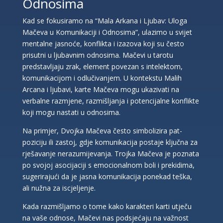
Odnosima
Kad se fokusiramo na “Mala Arkana i Ljubav: Uloga
Mačeva u Komunikaciji i Odnosima”, ulazimo u svijet
mentalne jasnoće, konflikta i izazova koji su često
prisutni u ljubavnim odnosima. Mačevi u tarotu
predstavljaju zrak, element povezan s intelektom,
komunikacijom i odlučivanjem. U kontekstu Malih
Arcana i ljubavi, karte Mačeva mogu ukazivati na
verbalne razmjene, razmišljanja i potencijalne konflikte
koji mogu nastati u odnosima.
Na primjer, Dvojka Mačeva često simbolizira pat-
poziciju ili zastoj, gdje komunikacija postaje ključna za
rješavanje nerazumijevanja. Trojka Mačeva je poznata
po svojoj asocijaciji s emocionalnom boli i prekidima,
sugerirajući da je jasna komunikacija ponekad teška,
ali nužna za iscjeljenje.
Kada razmišljamo o tome kako karakteri karti utječu
na vaše odnose, Mačevi nas podsjećaju na važnost