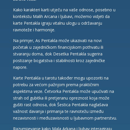
Kako karakteri karti utječu na vaše odnose, posebno u
kontekstu Malih Arcana i ljubavi, možemo vidjeti da
karte Pentakla igraju vitalnu ulogu u održavanju
ravnoteže i harmonije.
Na primjer, As Pentakla može ukazivati na novi
početak u zajedničkom financijskom pothvatu ili
stvaranju doma, dok Desetka Pentakla sugerira
postizanje bogatstva i stabilnosti kroz zajedničke
napore.
Karte Pentakla u tarotu također mogu upozoriti na
potrebu za većom pažnjom prema praktičnim
aspektima veze. Četvorka Pentakla može upućivati na
strah od gubitka ili pretjeranu opreznost koja može
gušiti rast odnosa, dok Šestica Pentakla naglašava
važnost davanja i primanja te ravnotežu između
nezavisnosti i međuzavisnosti u ljubavnom partnerstvu.
Razumijevanje kako Mala Arkana i ljubav interagiraju