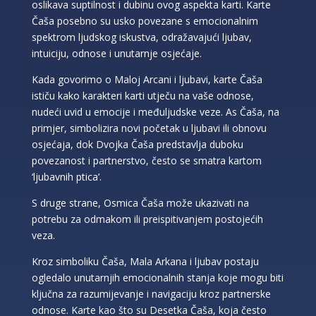
oslikava suptilnost i dubinu ovog aspekta karti. Karte
Čaša posebno su usko povezane s emocionalnim
spektrom ljudskog iskustva, odražavajući ljubav,
intuiciju, odnose i unutarnje osjećaje.
Kada govorimo o Maloj Arcani i ljubavi, karte Čaša
ističu kako karakteri karti utječu na vaše odnose,
nudeći uvid u emocije i međuljudske veze. As Čaša, na
primjer, simbolizira novi početak u ljubavi ili obnovu
osjećaja, dok Dvojka Čaša predstavlja duboku
povezanost i partnerstvo, često se smatra kartom
‘ljubavnih ptica’.
S druge strane, Osmica Čaša može ukazivati na
potrebu za odmakom ili preispitivanjem postojećih
veza.
Kroz simboliku Čaša, Mala Arkana i ljubav postaju
ogledalo unutarnjih emocionalnih stanja koje mogu biti
ključna za razumijevanje i navigaciju kroz partnerske
odnose. Karte kao što su Desetka Čaša, koja često