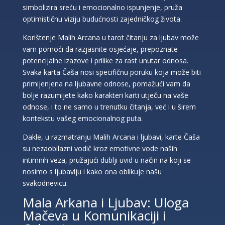
simbolizira sreću i emocionalno ispunjenje, pruža
optimističnu viziju budućnosti zajedničkog života.
Korištenje Malih Arcana u tarot čitanju za ljubav može
vam pomoći da razjasnite osjećaje, prepoznate
potencijalne izazove i prilike za rast unutar odnosa.
Svaka karta Čaša nosi specifičnu poruku koja može biti
primijenjena na ljubavne odnose, pomažući vam da
bolje razumijete kako karakteri karti utječu na vaše
odnose, i to ne samo u trenutku čitanja, već i u širem
kontekstu vašeg emocionalnog puta.
Dakle, u razmatranju Malih Arcana i ljubavi, karte Čaša
su nezaobilazni vodič kroz emotivne vode naših
intimnih veza, pružajući dublji uvid u način na koji se
nosimo s ljubavlju i kako ona oblikuje našu
svakodnevicu.
Mala Arkana i Ljubav: Uloga
Mačeva u Komunikaciji i