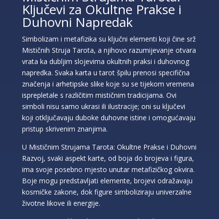
Ključevi za Okultne Prakse i
Duhovni Napredak
Simbolizam i metafizika su ključni elementi koji čine srž
Mističnih Struja Tarota, a njihovo razumijevanje otvara
vrata ka dubljim slojevima okultnih praksi i duhovnog
napredka. Svaka karta u tarot špilu prenosi specifična
značenja i arhetipske slike koje su se tijekom vremena
isprepletale s različitim mističnim tradicijama. Ovi
simboli nisu samo ukrasi ili ilustracije; oni su ključevi
koji otključavaju duboke duhovne istine i omogućavaju
pristup skrivenim znanjima.
U Mističnim Strujama Tarota: Okultne Prakse i Duhovni
Razvoj, svaki aspekt karte, od boja do brojeva i figura,
ima svoje posebno mjesto unutar metafizičkog okvira.
Boje mogu predstavljati elemente, brojevi odražavaju
kosmičke zakone, dok figure simboliziraju univerzalne
životne likove ili energije.