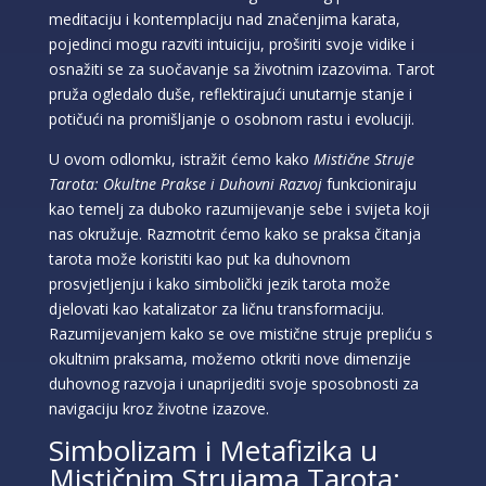
meditaciju i kontemplaciju nad značenjima karata,
pojedinci mogu razviti intuiciju, proširiti svoje vidike i
osnažiti se za suočavanje sa životnim izazovima. Tarot
pruža ogledalo duše, reflektirajući unutarnje stanje i
potičući na promišljanje o osobnom rastu i evoluciji.
U ovom odlomku, istražit ćemo kako
Mistične Struje
Tarota: Okultne Prakse i Duhovni Razvoj
funkcioniraju
kao temelj za duboko razumijevanje sebe i svijeta koji
nas okružuje. Razmotrit ćemo kako se praksa čitanja
tarota može koristiti kao put ka duhovnom
prosvjetljenju i kako simbolički jezik tarota može
djelovati kao katalizator za ličnu transformaciju.
Razumijevanjem kako se ove mistične struje prepliću s
okultnim praksama, možemo otkriti nove dimenzije
duhovnog razvoja i unaprijediti svoje sposobnosti za
navigaciju kroz životne izazove.
Simbolizam i Metafizika u
Mističnim Strujama Tarota: