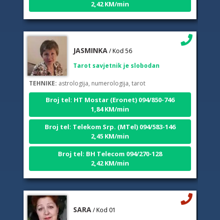
JASMINKA
/ Kod 56
Tarot savjetnik je slobodan
TEHNIKE:
astrologija, numerologija, tarot
Broj tel: HT Mostar (Eronet) 094/850-746
1,84 KM/min
Broj tel: Telekom Srp. (MTel) 094/583-146
2,45 KM/min
Broj tel: BH Telecom 094/270-128
2,42 KM/min
SARA
/ Kod 01
Tarot savjetnik je zauzet