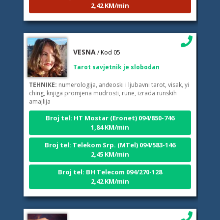
VESNA
/ Kod 05
Tarot savjetnik je slobodan
TEHNIKE:
numerologija, anđeoski i ljubavni tarot, visak, yi
ching, knjiga promjena mudrosti, rune, izrada runskih
amajlija
Broj tel: HT Mostar (Eronet) 094/850-746
1,84 KM/min
Broj tel: Telekom Srp. (MTel) 094/583-146
2,45 KM/min
Broj tel: BH Telecom 094/270-128
2,42 KM/min
DIJA
/ Kod 64