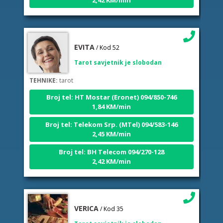
EVITA
/ Kod 52
Tarot savjetnik je slobodan
TEHNIKE:
tarot
Broj tel: HT Mostar (Eronet) 094/850-746
1,84 KM/min
Broj tel: Telekom Srp. (MTel) 094/583-146
2,45 KM/min
Broj tel: BH Telecom 094/270-128
2,42 KM/min
VERICA
/ Kod 35
Tarot savjetnik je slobodan