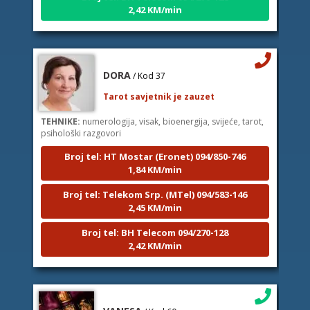
DORA
/ Kod 37
Tarot savjetnik je zauzet
TEHNIKE:
numerologija, visak, bioenergija, svijeće, tarot,
psihološki razgovori
Broj tel: HT Mostar (Eronet) 094/850-746
1,84 KM/min
Broj tel: Telekom Srp. (MTel) 094/583-146
2,45 KM/min
Broj tel: BH Telecom 094/270-128
2,42 KM/min
VANESA
/ Kod 60