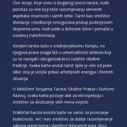
Ove struje, koje izviru iz bogatog izvora tarota, nude
putokaz za one koji teže razumijevanju skrivenih
aspekata stvarnosti i samih sebe. Tarot kao sredstvo
divinacije i meditacije omogućava pristup podsvjesnim
slojevima uma, nudi uvide u duhovne istine i pomaže u
osobnoj transformaciji.
Korijeni tarota sežu u srednjovjekovnu Europu, no
njegova prava snaga leži u univerzalnosti simbola koji
su se razvijali i obogaćivali kroz različite okultne
tradicije. Svaka karta unutar tarot špila je više od puke
slike; ona je vizijski prikaz arhetipskih energija i životnih
situacija.
U Mističnim Strujama Tarota: Okultne Prakse i Duhovni
Razvoj, svaka karta postaje alat za introspekciju i
sredstvo za dostizanje viših nivoa svijesti.
Praktičari tarota koriste karte ne samo za proricanje
budućnosti, već i kao sredstvo za dublje razumijevanje
zakona univerzuma i vlastitog duhovnog puta. Kroz