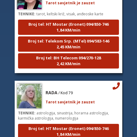
TEHNIKE:
tarot, keltski križ, visak, anđeoske karte
Broj tel: HT Mostar (Eronet) 094/850-746
1,84 KM/min
Broj tel: Telekom Srp. (MTel) 094/583-146
2,45 KM/min
Broj tel: BH Telecom 094/270-128
2,42 KM/min
RADA
/ Kod 79
Tarot savjetnik je zauzet
TEHNIKE:
astrologija, sinastrija, horarna astrologija,
karmička astrologija, numerologija
Broj tel: HT Mostar (Eronet) 094/850-746
1,84 KM/min