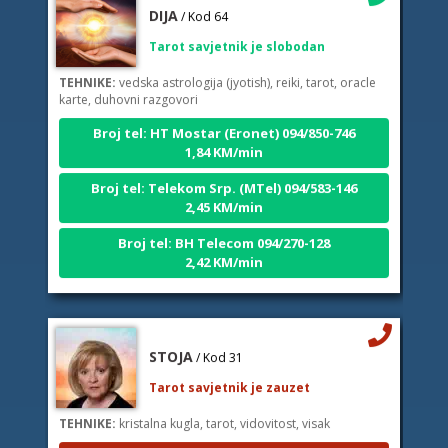
Tarot savjetnik je slobodan
TEHNIKE:
vedska astrologija (jyotish), reiki, tarot, oracle
karte, duhovni razgovori
Broj tel: HT Mostar (Eronet) 094/850-746
1,84 KM/min
Broj tel: Telekom Srp. (MTel) 094/583-146
2,45 KM/min
Broj tel: BH Telecom 094/270-128
2,42 KM/min
STOJA
/ Kod 31
Tarot savjetnik je zauzet
TEHNIKE:
kristalna kugla, tarot, vidovitost, visak
Broj tel: HT Mostar (Eronet) 094/850-746