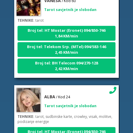
Tarot savjetnik je slobodan
TEHNIKE:
tarot
Broj tel: HT Mostar (Eronet) 094/850-746
1,84 KM/min
Broj tel: Telekom Srp. (MTel) 094/583-146
2,45 KM/min
Broj tel: BH Telecom 094/270-128
2,42 KM/min
ALBA
/ Kod 24
Tarot savjetnik je slobodan
TEHNIKE:
tarot, sudbinske karte, crowley, visak, molitve,
podizanje energije
Broj tel: HT Mostar (Eronet) 094/850-746
1,84 KM/min