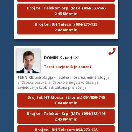
Broj tel: Telekom Srp. (MTel) 094/583-146
2,45 KM/min
Broj tel: BH Telecom 094/270-128
2,42 KM/min
DOMINIK
/ Kod 127
Tarot savjetnik je zauzet
TEHNIKE:
astrologija – natalna i horarna, numerologija,
anđeoske poruke, anđeosko energetsko čišćenje
savjetovanje iz oblasti zakona privlačenja
Broj tel: HT Mostar (Eronet) 094/850-746
1,84 KM/min
Broj tel: Telekom Srp. (MTel) 094/583-146
2,45 KM/min
Broj tel: BH Telecom 094/270-128
2,42 KM/min