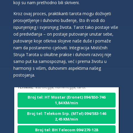
koji su nam prethodno bili skriveni.
Kroz ovaj proces, praktikanti tarota mogu doživjeti
prosvjetljenje i duhovno buđenje, što ih vodi do
ispunjenijeg i svjesnijeg života. Tarot tako postaje više
od predviđanja – on postaje putovanje unutar sebe,
putovanje koje otkriva slojeve naše duše i pomaže
nam da postanemo cjeloviti. Integracija Mističnih
Struja Tarota u okultne prakse i duhovni razvoj nije
samo put ka samospoznaji, već i prema životu u
DI (DIJANA)
/ Kod 67
harmoniji s višim, duhovnim aspektima našeg
Tarot savjetnik je slobodan
postojanja.
TEHNIKE:
astrologija, numerlogija, tarot
Broj tel: HT Mostar (Eronet) 094/850-746
1,84 KM/min
Broj tel: Telekom Srp. (MTel) 094/583-146
2,45 KM/min
Broj tel: BH Telecom 094/270-128
2,42 KM/min