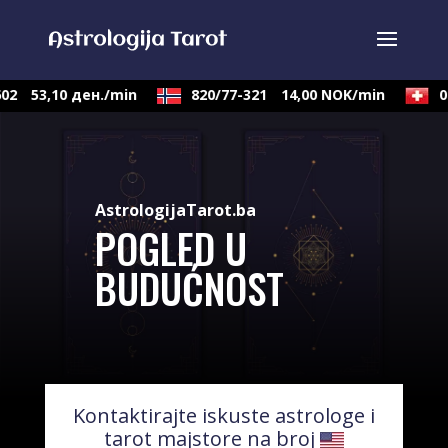
2
53,10 ден./min
820/77-321
14,00 NOK/min
090
AstrologijaTarot.ba
POGLED U
BUDUĆNOST
Kontaktirajte iskuste astrologe i
tarot majstore na broj