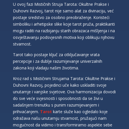
U ovoj fazi Mističnih Struja Tarota: Okultne Prakse i
Duhovni Razvoj, tarot nije samo alat za divinaciju, već
postaje sredstvo za osobno preobraženje. Koristeći
simboliku i arhetipske slike koje tarot pruža, praktikanti
mogu raditi na razbijanju starih obrazaca mišljenja i na
osvještavanju podsvjesnih motiva koji oblikuju njihovu
stvarnost.
Tarot tako postaje ključ za otključavanje vrata
percepcije i za dublje razumijevanje univerzalnih
zakona koji vladaju našim životima.
Kroz rad s Mističnim Strujama Tarota: Okultne Prakse i
Duhovni Razvoj, pojedinci uče kako uskladiti svoje
unutarnje i vanjske svjetove. Ova harmonizacija dovodi
do sve veće svjesnosti i sposobnosti da se živi u
sadašnjem trenutku s punim razumijevanjem i
prihvaćanjem.
Tarot
karte služe kao ogledalo koje
odražava našu unutarnju stvarnost, pružajući nam
mogućnost da vidimo i transformiramo aspekte sebe