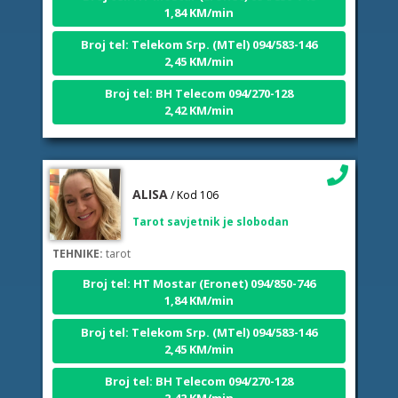
Broj tel: Telekom Srp. (MTel) 094/583-146
2,45 KM/min
Broj tel: BH Telecom 094/270-128
2,42 KM/min
ALISA
/ Kod 106
Tarot savjetnik je slobodan
TEHNIKE:
tarot
Broj tel: HT Mostar (Eronet) 094/850-746
1,84 KM/min
Broj tel: Telekom Srp. (MTel) 094/583-146
2,45 KM/min
Broj tel: BH Telecom 094/270-128
2,42 KM/min