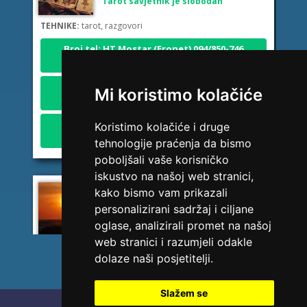
TEHNIKE:
tarot, razgovori
Broj tel: HT Mostar (Eronet) 094/850-746
1,84 KM/min
Broj tel: Telekom Srp. (MTel) 094/583-146
2,45 KM/min
Mi koristimo kolačiće
Broj tel: BH Telecom 094/270-128
2,42 KM/min
Koristimo kolačiće i druge
tehnologije praćenja da bismo
poboljšali vaše korisničko
iskustvo na našoj web stranici,
DI (DIJANA)
/ Kod 67
kako bismo vam prikazali
personalizirani sadržaj i ciljane
Tarot savjetnik je slobodan
oglase, analizirali promet na našoj
TEHNIKE:
astrologija, numerlogija, tarot
web stranici i razumjeli odakle
dolaze naši posjetitelji.
Broj tel: HT Mostar (Eronet) 094/850-746
1,84 KM/min
Slažem se
Broj tel: Telekom Srp. (MTel) 094/583-146