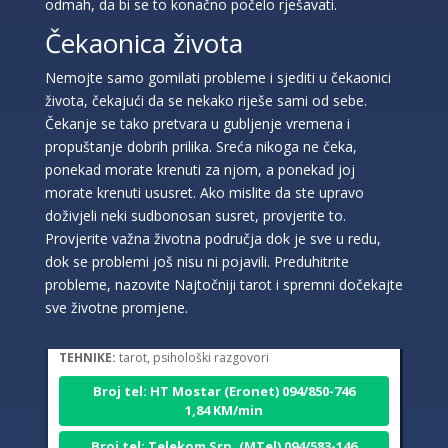
odmah, da bi se to konačno počelo rješavati.
Čekaonica života
Nemojte samo gomilati probleme i sjediti u čekaonici
života, čekajući da se nekako riješe sami od sebe.
Čekanje se tako pretvara u gubljenje vremena i
propuštanje dobrih prilika. Sreća nikoga ne čeka,
ponekad morate krenuti za njom, a ponekad joj
morate krenuti ususret. Ako mislite da ste upravo
doživjeli neki sudbonosan susret, provjerite to.
Provjerite važna životna područja dok je sve u redu,
dok se problemi još nisu ni pojavili. Preduhitrite
VESNA BURCSA
/ Kod 55
probleme, nazovite Najtočniji tarot i spremni dočekajte
sve životne promjene.
Tarot savjetnik je slobodan
TEHNIKE:
tarot, psihološki razgovori
Broj tel: HT Mostar (Eronet) 094/850-746
1,84 KM/min
Broj tel: Telekom Srp. (MTel) 094/583-146