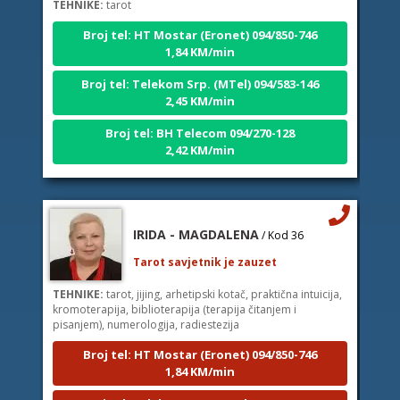
Broj tel: HT Mostar (Eronet) 094/850-746
1,84 KM/min
Broj tel: Telekom Srp. (MTel) 094/583-146
2,45 KM/min
Broj tel: BH Telecom 094/270-128
2,42 KM/min
IRIDA - MAGDALENA
/ Kod 36
Tarot savjetnik je zauzet
TEHNIKE:
tarot, jijing, arhetipski kotač, praktična intuicija,
kromoterapija, biblioterapija (terapija čitanjem i
pisanjem), numerologija, radiestezija
Broj tel: HT Mostar (Eronet) 094/850-746
1,84 KM/min
Broj tel: Telekom Srp. (MTel) 094/583-146