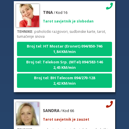
TINA
/ Kod 16
Tarot savjetnik je slobodan
TEHNIKE:
psihološki razgovori, sudbinske karte, tarot,
tumačenje snova
Broj tel: HT Mostar (Eronet) 094/850-746
1,84 KM/min
Broj tel: Telekom Srp. (MTel) 094/583-146
2,45 KM/min
Broj tel: BH Telecom 094/270-128
2,42 KM/min
SANDRA
/ Kod 66
Tarot savjetnik je zauzet
TEHNIKE:
numerologija, tarot svjetlost duše, psihološki