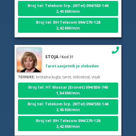
Broj tel: Telekom Srp. (MTel) 094/583-146
2,45 KM/min
Broj tel: BH Telecom 094/270-128
2,42 KM/min
STOJA
/ Kod 31
Tarot savjetnik je slobodan
TEHNIKE:
kristalna kugla, tarot, vidovitost, visak
Broj tel: HT Mostar (Eronet) 094/850-746
1,84 KM/min
Broj tel: Telekom Srp. (MTel) 094/583-146
2,45 KM/min
Broj tel: BH Telecom 094/270-128
2,42 KM/min