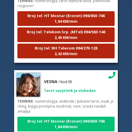
razgovori
Broj tel: HT Mostar (Eronet) 094/850-746
1,84 KM/min
Broj tel: Telekom Srp. (MTel) 094/583-146
2,45 KM/min
Broj tel: BH Telecom 094/270-128
2,42 KM/min
VESNA
/ Kod 05
Tarot savjetnik je slobodan
TEHNIKE:
numerologija, anđeoski i ljubavni tarot, visak, yi
ching, knjiga promjena mudrosti, rune, izrada runskih
amajlija
Broj tel: HT Mostar (Eronet) 094/850-746
1,84 KM/min