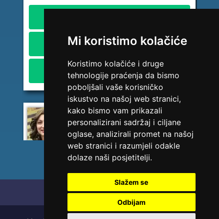
Broj tel: HT Mostar (Eronet) 094/850-746
1,84 KM/min
Broj tel: Telekom Srp. (MTel) 094/583-146
Mi koristimo kolačiće
2,45 KM/min
Broj tel: BH Telecom 094/270-128
Koristimo kolačiće i druge
2,42 KM/min
tehnologije praćenja da bismo
poboljšali vaše korisničko
iskustvo na našoj web stranici,
kako bismo vam prikazali
VESNA BURCSA
/ Kod 55
personalizirani sadržaj i ciljane
Tarot savjetnik je slobodan
oglase, analizirali promet na našoj
web stranici i razumjeli odakle
TEHNIKE:
tarot, psihološki razgovori
dolaze naši posjetitelji.
Broj tel: HT Mostar (Eronet) 094/850-746
1,84 KM/min
Slažem se
Broj tel: Telekom Srp. (MTel) 094/583-146
Početna
Polica privatnosti
2,45 KM/min
Odbijam
Broj tel: BH Telecom 094/270-128