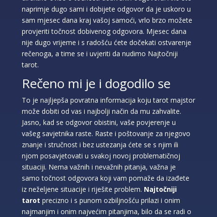
naprimje dugo sami i dobijete odgovor da je uskoro u
sam mjesec dana kraj vašoj samoći, vrlo brzo možete
provjeriti točnost dobivenog odgovora. Mjesec dana
nije dugo vrijeme i s radošću ćete dočekati ostvarenje
rečenoga, a time se i uvjeriti da nudimo Najtočniji
tarot.
Rečeno mi je i dogodilo se
To je najljepša povratna informacija koju tarot majstor
može dobiti od vas i najbolji način da mu zahvalite.
Jasno, kad se odgovor obistini, vaše povjerenje u
vašeg savjetnika raste. Raste i poštovanje za njegovo
znanje i stručnost i bez ustezanja ćete se s njim ili
njom posavjetovati u svakoj novoj problematičnoj
situaciji. Nema važnih i nevažnih pitanja, važna je
samo točnost odgovora koji vam pomaže da izađete
iz neželjene situacije i riješite problem.
Najtočniji
tarot
precizno i s punom ozbiljnošću prilazi i onim
najmanjim i onim najvećim pitanjima, bilo da se radi o