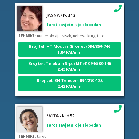
JASNA
/ Kod 12
Tarot savjetnik je slobodan
TEHNIKE:
numerologija, visak, nebeski krug, tarot
Broj tel: HT Mostar (Eronet) 094/850-746
1,84 KM/min
Broj tel: Telekom Srp. (MTel) 094/583-146
2,45 KM/min
Broj tel: BH Telecom 094/270-128
2,42 KM/min
EVITA
/ Kod 52
Tarot savjetnik je slobodan
TEHNIKE:
tarot