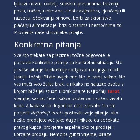
ljubavi, novcu, obitelji, sudskim presudama, traženju
posla, traženju mirovine, diobi nasljedstva, vjenčanju ili
razvodu, očekivanju prinove, borbi za skrbništvo,
plaćanju alimentacije, brizi o starima i nemoćnima itd.
Provjerite naše stručnjake, pitajte.
Konkretna pitanja
Sve što trebate za precizne i točne odgovore je
postaviti konkretno pitanje za konkretnu situaciju. Što
je vaše pitanje konkretnije i odgovor na njega će biti
jasniji i točniji. Pitate uvijek ono što je vama važno, što
vas muči. Ako želite brak, a nikako ne nalazite osobu s
kojom bi željeli stupiti u brak pitajte Najtočniji
tarot
, i
vjerujte, saznat ćete i kakva osoba vam stiže u život i
kada. A kada se to dogodi bit ćete zahvalni što ste
posjetili
Najtočniji tarot
i postavili svoje pitanje. Ako
nešto prodajete već jako dugo i nikako da dočekate
pravog kupca, provjerite aspekte oko te prodaje i
ubrzajte prodaju. Nemojte gubiti vrijeme, pitajte