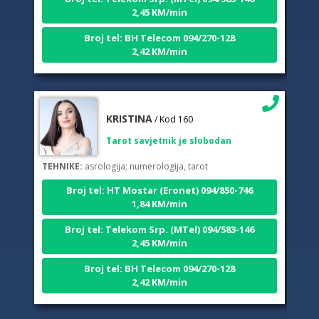
2,45 KM/min
Broj tel: BH Telecom 094/270-128
2,42 KM/min
KRISTINA
/ Kod 160
Tarot savjetnik je slobodan
TEHNIKE:
asrologija; numerologija, tarot
Broj tel: HT Mostar (Eronet) 094/850-746
1,84 KM/min
Broj tel: Telekom Srp. (MTel) 094/583-146
2,45 KM/min
Broj tel: BH Telecom 094/270-128
2,42 KM/min