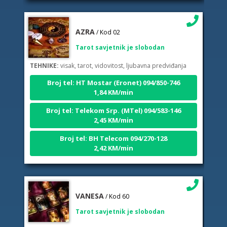
AZRA
/ Kod 02
Tarot savjetnik je slobodan
TEHNIKE:
visak, tarot, vidovitost, ljubavna predviđanja
Broj tel: HT Mostar (Eronet) 094/850-746
1,84 KM/min
Broj tel: Telekom Srp. (MTel) 094/583-146
2,45 KM/min
Broj tel: BH Telecom 094/270-128
2,42 KM/min
VANESA
/ Kod 60
Tarot savjetnik je slobodan
TEHNIKE:
tarot