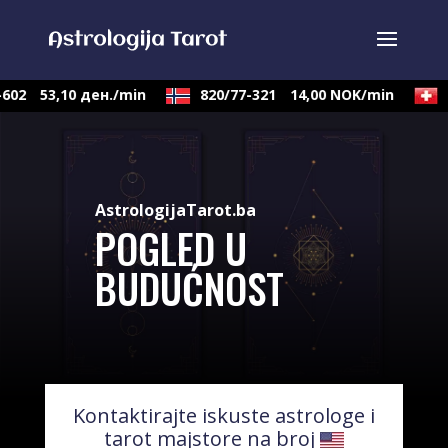
602
53,10 ден./min
820/77-321
14,00 NOK/min
0
AstrologijaTarot.ba
POGLED U
BUDUĆNOST
Kontaktirajte iskuste astrologe i
tarot majstore na broj