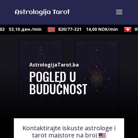
53,10 ден./min
820/77-321
14,00 NOK/min
0901
AstrologijaTarot.ba
POGLED U
BUDUĆNOST
Kontaktirajte iskuste astrologe i
tarot majstore na broj