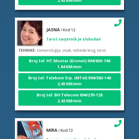
JASNA
/ Kod 12
Tarot savjetnik je slobodan
TEHNIKE:
numerologija, visak, nebeski krug, tarot
Broj tel: HT Mostar (Eronet) 094/850-746
1,84 KM/min
Broj tel: Telekom Srp. (MTel) 094/583-146
2,45 KM/min
Broj tel: BH Telecom 094/270-128
2,42 KM/min
MIRA
/ Kod 72
Tarot savjetnik je slobodan