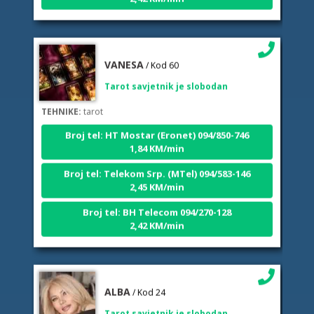
VANESA
/ Kod 60
Tarot savjetnik je slobodan
TEHNIKE:
tarot
Broj tel: HT Mostar (Eronet) 094/850-746
1,84 KM/min
Broj tel: Telekom Srp. (MTel) 094/583-146
2,45 KM/min
Broj tel: BH Telecom 094/270-128
2,42 KM/min
ALBA
/ Kod 24
Tarot savjetnik je slobodan