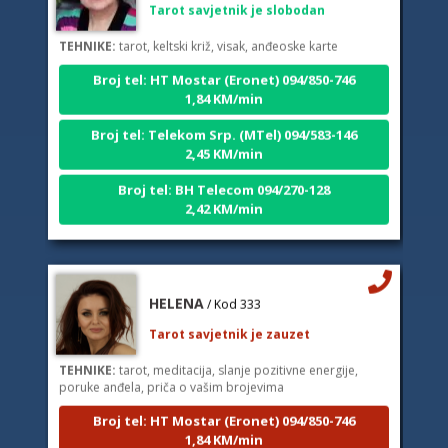
TEHNIKE:
tarot, keltski križ, visak, anđeoske karte
Broj tel: HT Mostar (Eronet) 094/850-746
1,84 KM/min
Broj tel: Telekom Srp. (MTel) 094/583-146
2,45 KM/min
Broj tel: BH Telecom 094/270-128
2,42 KM/min
HELENA
/ Kod 333
Tarot savjetnik je zauzet
TEHNIKE:
tarot, meditacija, slanje pozitivne energije,
poruke anđela, priča o vašim brojevima
Broj tel: HT Mostar (Eronet) 094/850-746
1,84 KM/min