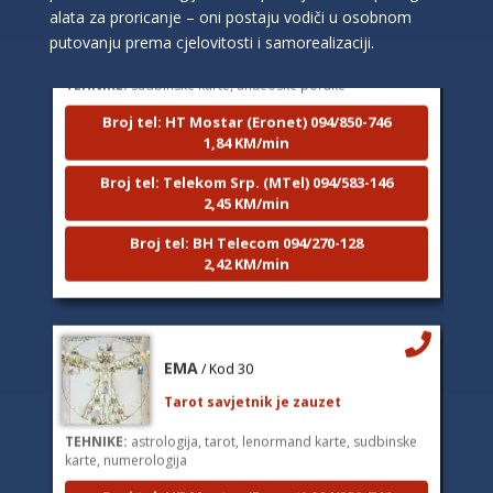
alata za proricanje – oni postaju vodiči u osobnom
Tarot savjetnik je zauzet
putovanju prema cjelovitosti i samorealizaciji.
TEHNIKE:
sudbinske karte, anđeoske poruke
Broj tel: HT Mostar (Eronet) 094/850-746
1,84 KM/min
Broj tel: Telekom Srp. (MTel) 094/583-146
2,45 KM/min
Broj tel: BH Telecom 094/270-128
2,42 KM/min
EMA
/ Kod 30
Tarot savjetnik je zauzet
TEHNIKE:
astrologija, tarot, lenormand karte, sudbinske
karte, numerologija
Broj tel: HT Mostar (Eronet) 094/850-746