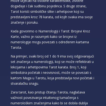
može utjecati na osobne karakteristike, životne
događaje i čak sudbinu pojedinca. S druge strane,
Tarot koristi simboličke slike i arhetipove koji su
predstavljeni kroz 78 karata, od kojih svaka ima svoje
značenje i poruku.
Kada govorimo o Numerologiji i Tarot: Brojevi Kroz
Karte, važno je razumjeti kako se brojevi iz
numerologije mogu povezati s određenim kartama
Tarota.
Na primjer, svaki broj od 1 do 9 ima svoj odgovarajući
set značenja u numerologiji, koji se može reflektirati u
lekcijama i arhetipovima Tarot karata. Broj 1, koji
simbolizira početak i neovisnost, može se povezati s
kartom Maga u Tarotu, koja predstavlja novi početak i
stvaralačku snagu.
Zara tarot, kao pristup čitanju Tarota, naglašava
važnost povezivanja intuitivnog tumačenja s
numerološkim značenjima kako bi se dobila dublja