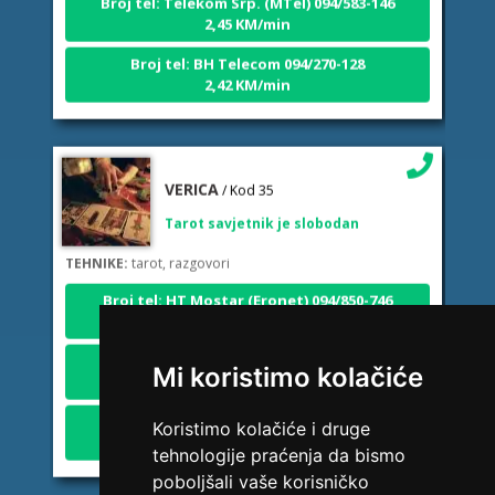
2,45 KM/min
Broj tel: BH Telecom 094/270-128
2,42 KM/min
VERICA
/ Kod 35
Tarot savjetnik je slobodan
TEHNIKE:
tarot, razgovori
Broj tel: HT Mostar (Eronet) 094/850-746
1,84 KM/min
Broj tel: Telekom Srp. (MTel) 094/583-146
2,45 KM/min
Mi koristimo kolačiće
Broj tel: BH Telecom 094/270-128
2,42 KM/min
Koristimo kolačiće i druge
tehnologije praćenja da bismo
poboljšali vaše korisničko