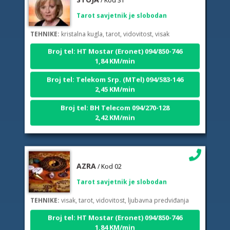
Tarot savjetnik je slobodan
TEHNIKE:
kristalna kugla, tarot, vidovitost, visak
Broj tel: HT Mostar (Eronet) 094/850-746
1,84 KM/min
Broj tel: Telekom Srp. (MTel) 094/583-146
2,45 KM/min
Broj tel: BH Telecom 094/270-128
2,42 KM/min
AZRA
/ Kod 02
Tarot savjetnik je slobodan
TEHNIKE:
visak, tarot, vidovitost, ljubavna predviđanja
Broj tel: HT Mostar (Eronet) 094/850-746
1,84 KM/min