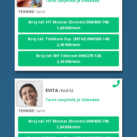
TEHNIKE:
tarot
Broj tel: HT Mostar (Eronet) 094/850-746
1,84 KM/min
Broj tel: Telekom Srp. (MTel) 094/583-146
2,45 KM/min
Broj tel: BH Telecom 094/270-128
2,42 KM/min
EVITA
/ Kod 52
Tarot savjetnik je slobodan
TEHNIKE:
tarot
Broj tel: HT Mostar (Eronet) 094/850-746
1,84 KM/min
Broj tel: Telekom Srp. (MTel) 094/583-146