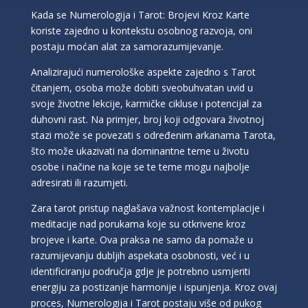
Kada se Numerologija i Tarot: Brojevi Kroz Karte
koriste zajedno u kontekstu osobnog razvoja, oni
postaju moćan alat za samorazumijevanje.
Analizirajući numerološke aspekte zajedno s Tarot
čitanjem, osoba može dobiti sveobuhvatan uvid u
svoje životne lekcije, karmičke cikluse i potencijal za
duhovni rast. Na primjer, broj koji odgovara životnoj
stazi može se povezati s određenim arkanama Tarota,
što može ukazivati na dominantne teme u životu
osobe i načine na koje se te teme mogu najbolje
adresirati ili razumjeti.
Zara tarot pristup naglašava važnost kontemplacije i
meditacije nad porukama koje su otkrivene kroz
brojeve i karte. Ova praksa ne samo da pomaže u
razumijevanju dubljih aspekata osobnosti, već i u
identificiranju područja gdje je potrebno usmjeriti
energiju za postizanje harmonije i ispunjenja. Kroz ovaj
LUCIJA
/ Kod #136
proces, Numerologija i Tarot postaju više od pukog