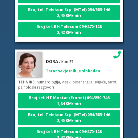
Broj tel: Telekom Srp. (MTel) 094/583-146
2,45 KM/min
Broj tel: BH Telecom 094/270-128
2,42 KM/min
DORA
/ Kod 37
Tarot savjetnik je slobodan
TEHNIKE:
numerologija, visak, bioenergija, svijeće, tarot,
psihološki razgovori
Broj tel: HT Mostar (Eronet) 094/850-746
1,84 KM/min
Broj tel: Telekom Srp. (MTel) 094/583-146
2,45 KM/min
Broj tel: BH Telecom 094/270-128
2,42 KM/min