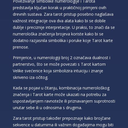
Povezivanje simbolike numerologije i Tarota
predstavlja ključan korak u praktičnoj primjeni ovih
drevnih sustava. Zara tarot pristup posebno naglašava
važnost integracije ova dva alata kako bi se dobile
dublje i preciznije interpretacije. U praksi, to znači da se
numerološka značenja brojeva koriste kako bi se
dodatno razjasnila simbolika i poruke koje Tarot karte
prenose.
Primjerice, u numerologiji broj 2 označava dualnost i
partnerstvo, što se može povezati s Tarot kartom
Velike svećenice koja simbolizira intuiciju i znanje
skriveno iza očitog.
Kada se pojavi u čitanju, kombinacija numerološkog
značenja i Tarot karte može ukazati na potrebu za
uspostavljanjem ravnoteže ili priznavanjem suprotnosti
unutar sebe ili u odnosima s drugima.
Zara tarot pristup također prepoznaje kako brojčane
sekvence u datumima ili važnim događajima mogu biti