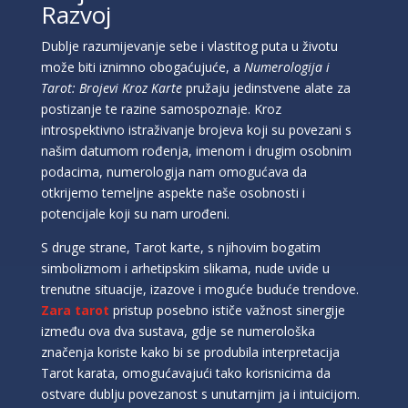
Razvoj
Dublje razumijevanje sebe i vlastitog puta u životu
može biti iznimno obogaćujuće, a
Numerologija i
Tarot: Brojevi Kroz Karte
pružaju jedinstvene alate za
postizanje te razine samospoznaje. Kroz
introspektivno istraživanje brojeva koji su povezani s
našim datumom rođenja, imenom i drugim osobnim
podacima, numerologija nam omogućava da
otkrijemo temeljne aspekte naše osobnosti i
potencijale koji su nam urođeni.
S druge strane, Tarot karte, s njihovim bogatim
simbolizmom i arhetipskim slikama, nude uvide u
trenutne situacije, izazove i moguće buduće trendove.
Zara tarot
pristup posebno ističe važnost sinergije
između ova dva sustava, gdje se numerološka
značenja koriste kako bi se produbila interpretacija
Tarot karata, omogućavajući tako korisnicima da
ostvare dublju povezanost s unutarnjim ja i intuicijom.