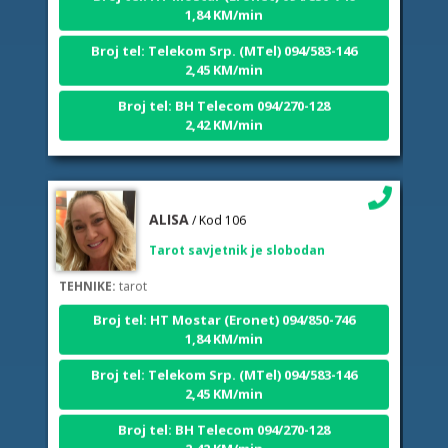
Broj tel: Telekom Srp. (MTel) 094/583-146
2,45 KM/min
Broj tel: BH Telecom 094/270-128
2,42 KM/min
ALISA
/ Kod 106
Tarot savjetnik je slobodan
TEHNIKE:
tarot
Broj tel: HT Mostar (Eronet) 094/850-746
1,84 KM/min
Broj tel: Telekom Srp. (MTel) 094/583-146
2,45 KM/min
Broj tel: BH Telecom 094/270-128
2,42 KM/min