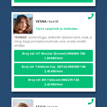
VESNA
/ Kod 05
Tarot savjetnik je slobodan
TEHNIKE:
numerologija, anđeoski i ljubavni tarot, visak, yi
ching, knjiga promjena mudrosti, rune, izrada runskih
amajlija
Broj tel: HT Mostar (Eronet) 094/850-746
1,84 KM/min
Broj tel: Telekom Srp. (MTel) 094/583-146
2,45 KM/min
Broj tel: BH Telecom 094/270-128
2,42 KM/min
STOJA
/ Kod 31