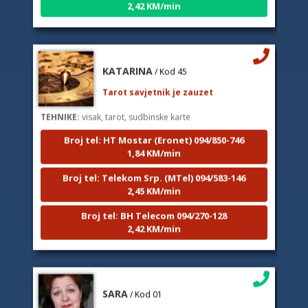
KATARINA
/ Kod 45
Tarot savjetnik je zauzet
TEHNIKE:
visak, tarot, sudbinske karte
Broj tel: HT Mostar (Eronet) 094/850-746
1,84 KM/min
Broj tel: Telekom Srp. (MTel) 094/583-146
2,45 KM/min
Broj tel: BH Telecom 094/270-128
2,42 KM/min
SARA
/ Kod 01
Tarot savjetnik je slobodan