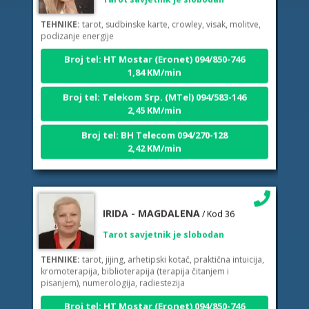
TEHNIKE:
tarot, sudbinske karte, crowley, visak, molitve,
podizanje energije
Broj tel: HT Mostar (Eronet) 094/850-746
1,84 KM/min
Broj tel: Telekom Srp. (MTel) 094/583-146
2,45 KM/min
Broj tel: BH Telecom 094/270-128
2,42 KM/min
IRIDA - MAGDALENA
/ Kod 36
Tarot savjetnik je slobodan
TEHNIKE:
tarot, jijing, arhetipski kotač, praktična intuicija,
kromoterapija, biblioterapija (terapija čitanjem i
pisanjem), numerologija, radiestezija
Broj tel: HT Mostar (Eronet) 094/850-746
1,84 KM/min