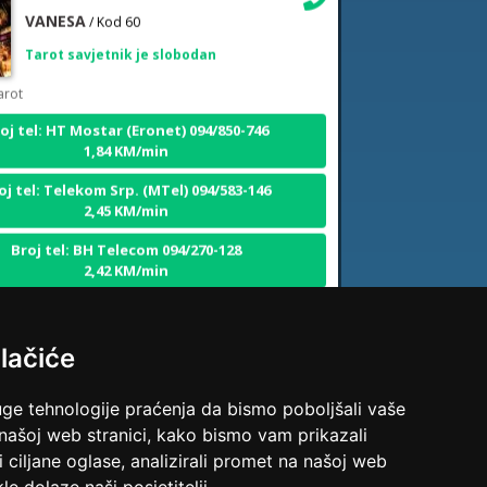
Tarot savjetnik je slobodan
arot
oj tel: HT Mostar (Eronet) 094/850-746
1,84 KM/min
oj tel: Telekom Srp. (MTel) 094/583-146
2,45 KM/min
Broj tel: BH Telecom 094/270-128
2,42 KM/min
ALBA
lačiće
/ Kod 24
Tarot savjetnik je slobodan
uge tehnologije praćenja da bismo poboljšali vaše
arot, sudbinske karte, crowley, visak, molitve,
 našoj web stranici, kako bismo vam prikazali
nergije
i ciljane oglase, analizirali promet na našoj web
oj tel: HT Mostar (Eronet) 094/850-746