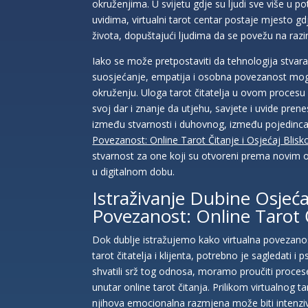
okruženjima. U svijetu gdje su ljudi sve više u p
uvidima, virtualni tarot centar postaje mjesto gd
života, dopuštajući ljudima da se povežu na razin
Iako se može pretpostaviti da tehnologija stvara 
suosjećanje, empatija i osobna povezanost mogu
okruženju. Uloga tarot čitatelja u ovom procesu n
svoj dar i znanje da utjehu, savjete i uvide pren
između stvarnosti i duhovnog, između pojedinca i 
Povezanost: Online Tarot Čitanje i Osjećaj Blisko
stvarnost za one koji su otvoreni prema novim o
u digitalnom dobu.
Istraživanje Dubine Osjeća
Povezanost: Online Tarot 
Dok dublje istražujemo kako virtualna povezanos
tarot čitatelja i klijenta, potrebno je sagledati
shvatili srž tog odnosa, moramo proučiti procese
unutar online tarot čitanja. Prilikom virtualnog tar
njihova emocionalna razmjena može biti intenzivn