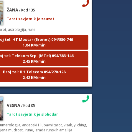
ŽANA
/ Kod 135
Tarot savjetnik je zauzet
arot, astrologija, rune
oj tel: HT Mostar (Eronet) 094/850-746
1,84 KM/min
oj tel: Telekom Srp. (MTel) 094/583-146
2,45 KM/min
Broj tel: BH Telecom 094/270-128
2,42 KM/min
VESNA
/ Kod 05
Tarot savjetnik je slobodan
umerologija, anđeoski i ljubavni tarot, visak, yi ching,
jena mudrosti, rune, izrada runskih amajlija