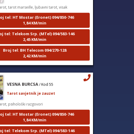
arot, tarot marseille, ljubavni tarot, visak
oj tel: HT Mostar (Eronet) 094/850-746
1,84 KM/min
oj tel: Telekom Srp. (MTel) 094/583-146
2,45 KM/min
Broj tel: BH Telecom 094/270-128
2,42 KM/min
VESNA BURCSA
/ Kod 55
Tarot savjetnik je zauzet
arot, psihološki razgovori
oj tel: HT Mostar (Eronet) 094/850-746
1,84 KM/min
oj tel: Telekom Srp. (MTel) 094/583-146
2,45 KM/min