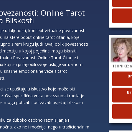
ovezanosti: Online Tarot
 Bliskosti
 udaljenosti, koncept virtualne povezanosti
i na sfere poput online tarot čitanja, koje
upno širem krugu ljudi. Ovaj oblik povezanosti
imenziju u kojoj pojedinci mogu iskusiti
Virtualna Povezanost: Online Tarot Čitanje i
TEHNIKE:
n
a koji su prilagodili svoje usluge virtualnom
Br
aju snažne emocionalne veze s tarot
ti.
Br
ci se upuštaju u iskustvo koje može biti
ce. Ova specifična vrsta povezanosti rodila je
 mogu poticati i održavati osjećaj bliskosti
iliku za duboko osobno razmišljanje i
oćna, ako ne i moćnija, nego u tradicionalnim