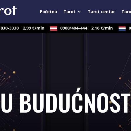
Početna
Tarot
Tarot centar
Taro
0-3330
2,99 €/min
0900/404-444
2,16 €/min
090
 U BUDUĆNOST