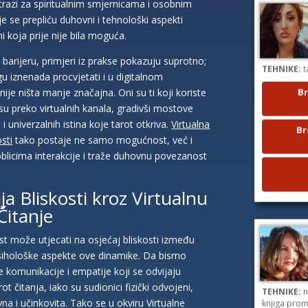
otrazi za spiritualnim smjernicama i osobnim
je se prepliću duhovni i tehnološki aspekti
i koja prije nije bila moguća.
TEHNIKE:
t
barijeru, primjeri iz prakse pokazuju suprotno;
 iznenada procvjetati i u digitalnom
Br
ije ništa manje značajna. Oni su ti koji koriste
esu preko virtualnih kanala, gradivši mostove
Br
univerzalnih istina koje tarot otkriva.
Virtualna
sti
tako postaje ne samo mogućnost, već i
blicima interakcije i traže duhovnu povezanost
ja Bliskosti kroz Virtualnu
Čitanje
t može utjecati na osjećaj bliskosti između
 i psihološke aspekte ove dinamike. Da bismo
 komunikacije i empatije koji se odvijaju
TEHNIKE:
n
ot čitanja, iako su sudionici fizički odvojeni,
knjiga prom
a i učinkovita. Tako se u okviru Virtualne