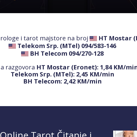
trologe i tarot majstore na broj
HT Mostar (
TEHNIKE:
a
Telekom Srp. (MTel) 094/583-146
Br
BH Telecom 094/270-128
na razgovora
HT Mostar (Eronet): 1,84 KM/mi
Br
Telekom Srp. (MTel): 2,45 KM/min
BH Telecom: 2,42 KM/min
Online Tarot Čitanje i