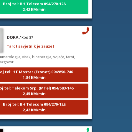
2,42 KM/min
DORA
/ Kod 37
Tarot savjetnik je zauzet
umerologija, visak, bioenergija, svijeće, tarot,
razgovori
oj tel: HT Mostar (Eronet) 094/850-746
1,84 KM/min
oj tel: Telekom Srp. (MTel) 094/583-146
2,45 KM/min
Broj tel: BH Telecom 094/270-128
2,42 KM/min
VANESA
/ Kod 60