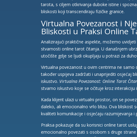
tarota, s ciljem otkrivanja duboke istine i spozn
bliskosti koji transcendiraju fizičke granice.
Virtualna Povezanost i Nje
Bliskosti u Praksi Online T
Analizirajući praktične aspekte, možemo uvidjeti
stvarnosti online tarot čitanja. U današnjem ubr
utočište gdje se ljudi okupljaju u potrazi za du
Virtualna povezanost u ovim centrima ne samo d
također uspijeva zadržati i unaprijediti osjećaj bl
iskustvo.
Virtualna Povezanost: Online Tarot Čitanj
stvarno iskustvo koje se očituje kroz interakciju i
Kada klijent ulazi u virtualni prostor, on se povez
daleko, ali emocionalno vrlo blizu. Ova bliskost s
kvaliteti komunikacije i osjećaju razumijevanja i 
Praksa pokazuje da su korisnici online tarot us
emocionalno povezati s osobom s druge strane e