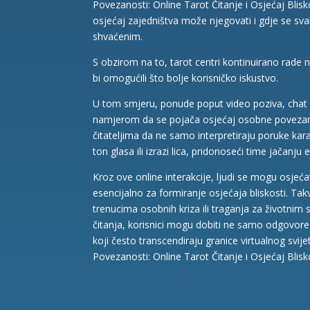
Povezanosti: Online Tarot Čitanje i Osjećaj Blisk
osjećaj zajedništva može njegovati i gdje se sva
shvaćenim.
S obzirom na to, tarot centri kontinuirano rade
bi omogućili što bolje korisničko iskustvo.
U tom smjeru, ponude poput video poziva, chat so
namjerom da se pojača osjećaj osobne povezano
čitateljima da ne samo interpretiraju poruke kar
ton glasa ili izrazi lica, pridonoseći time jačanj
Kroz ove online interakcije, ljudi se mogu osjeć
esencijalno za formiranje osjećaja bliskosti. Ta
trenucima osobnih kriza ili traganja za životnim
čitanja, korisnici mogu dobiti ne samo odgovore n
koji često transcendiraju granice virtualnog svije
Povezanosti: Online Tarot Čitanje i Osjećaj Blisko