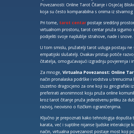
Povezanosti: Online Tarot Čitanje i Osjećaj Blis
koja su često komparabilna s onima iz stvarnog s
Pri tome,
tarot centar
postaje središnji prosto
virtualnom prostoru, tarot centar pruža sigurno o
podijeliti svoje najdublje strahove, nade i snove.
U tom smislu, pružatelji tarot usluga postaju ne s
empatijski slušatelji. Ovakav pristup potiče razvo
čitatelja, omogućavajući izgradnju povjerenja i i
Za mnoge,
Virtualna Povezanost: Online Taro
način pronalaska podrške i vodstva u trenucima k
izuzetno dragocjeno za one koji su geografski izo
preferirati anonimnost koju pruža online komuni
kroz tarot čitanje pruža jedinstvenu priliku za 
razvoj, neovisno o fizičkim ograničenjima.
Ključno je prepoznati kako tehnologija dopušta 
karata, već i suptilne nijanse ljudske interakcije
način, virtualna povezanost postaje most koji p