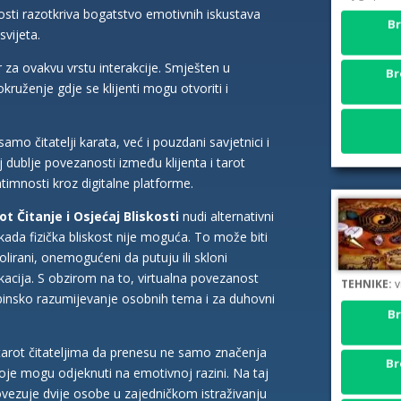
Br
kosti razotkriva bogatstvo emotivnih iskustava
vijeta.
Br
r za ovakvu vrstu interakcije. Smješten u
kruženje gdje se klijenti mogu otvoriti i
amo čitatelji karata, već i pouzdani savjetnici i
j dublje povezanosti između klijenta i tarot
ntimnosti kroz digitalne platforme.
t Čitanje i Osjećaj Bliskosti
nudi alternativni
ada fizička bliskost nije moguća. To može biti
lirani, onemogućeni da putuju ili skloni
TEHNIKE:
v
kacija. S obzirom na to, virtualna povezanost
Br
dubinsko razumijevanje osobnih tema i za duhovni
Br
tarot čitateljima da prenesu ne samo značenja
 koje mogu odjeknuti na emotivnoj razini. Na taj
ovezuje dvije osobe u zajedničkom istraživanju