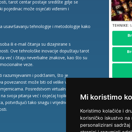
osti, tarot centar postaje središte gdje se
ki pojedinac može osjećati viđenim i
TEHNIKE:
t
 na usavršavanju tehnologije i metodologije kako
Br
ba ili e-mail čitanja su dizajnirane s
Br
sti. Ove tehnološke inovacije dopuštaju tarot
ata već i čitaju neverbalne znakove, kao što su
u emocionalne veze.
ati razumijevanim i podržanim, što je
kva povezanost može biti od velike važnosti u
 smjernicama. Posredstvom virtualnih tarot
a svoja pitanja već i osjećaj topline i bliskosti
Mi koristimo ko
ta, potvrđujući tako snagu i vrijednost Virtualne
sti.
Koristimo kolačiće i dr
TEHNIKE:
t
korisničko iskustvo na
podizanje e
personalizirani sadržaj 
Br