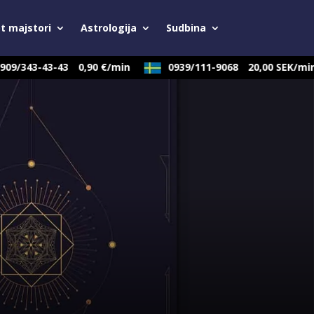
t majstori
Astrologija
Sudbina
9/343-43-43
0,90 €/min
0939/111-9068
20,00 SEK/min