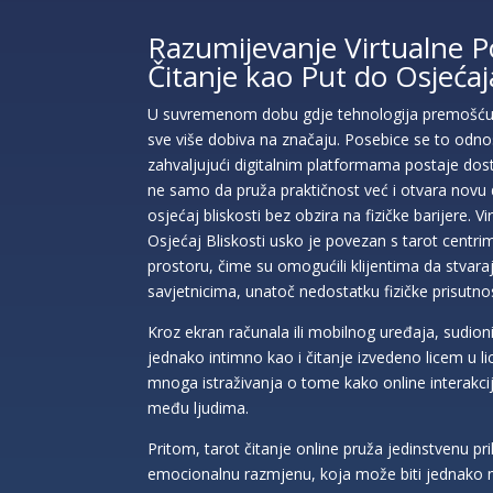
Razumijevanje Virtualne P
Čitanje kao Put do Osjećaja
U suvremenom dobu gdje tehnologija premošćuje
sve više dobiva na značaju. Posebice se to odnos
zahvaljujući digitalnim platformama postaje dost
ne samo da pruža praktičnost već i otvara novu d
osjećaj bliskosti bez obzira na fizičke barijere. 
Osjećaj Bliskosti usko je povezan s tarot centrim
prostoru, čime su omogućili klijentima da stvar
savjetnicima, unatoč nedostatku fizičke prisutnos
Kroz ekran računala ili mobilnog uređaja, sudioni
jednako intimno kao i čitanje izvedeno licem u li
mnoga istraživanja o tome kako online interakcije
među ljudima.
Pritom, tarot čitanje online pruža jedinstvenu pr
emocionalnu razmjenu, koja može biti jednako m