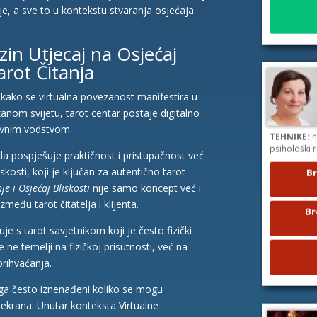
aje, a sve to u kontekstu stvaranja osjećaja
zin Utjecaj na Osjećaj
arot Čitanja
 kako se virtualna povezanost manifestira u
zanom svijetu, tarot centar postaje digitalno
TEHNIKE:
n
hovnim vodstvom.
psihološki 
a pospješuje praktičnost i pristupačnost već
Br
iskosti, koji je ključan za autentično tarot
e i Osjećaj Bliskosti
nije samo koncept već i
Br
zmeđu tarot čitatelja i klijenta.
uje s tarot savjetnikom koji je često fizički
e ne temelji na fizičkoj prisutnosti, već na
prihvaćanja.
luga često iznenađeni koliko se mogu
krana. Unutar konteksta Virtualne